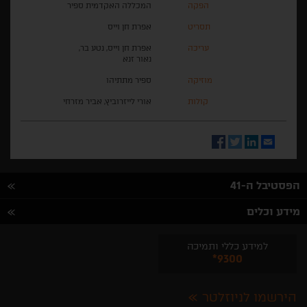
הפקה
המכללה האקדמית ספיר
תסריט
אפרת חן וייס
עריכה
אפרת חן וייס, נטע בר,
נאור זנא
מוזיקה
ספיר מתתיהו
קולות
אורי לייזרוביץ, אביר מזרחי
Facebook
Twitter
LinkedIn
Email
הפסטיבל ה-41
מידע וכלים
למידע כללי ותמיכה
*9300
הירשמו לניוזלטר