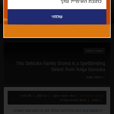
ארכיון - פסטיבל 41
יואיגה דנזוקה
This Delicate Family Drama Is a Spellbinding
Debut from Yuiga Danzuka
Indie WIre
ארכיון - פסטיבל 41
בימוי: יואיגה דנזוקה
יפן 2025
115 דקות
יפנית
תרגום לעברית, אנגלית
רן טקאנו עובד כנהג שליח של סחלבי עש, על רקע הנוף האורבני