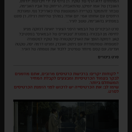
המתחדש ללא הרף של טוקיו. רן נרדף על ידי זיכרונות ילדותו,
האובדן של אמו יומיקו, שהתאבדה, הריחוק של אביו האג'ימה,
שבחר להתמקד בקריירה המשגשגת שלו כאדריכל נוף, ומערכת
היחסים עם אחותו אמי. יום אחד, במהלך שליחות רגילה, רן פוגש
במפתיע בהאג'ימה, ששב לעיר...
סרט הביכורים של הבמאי היפני הצעיר יואיגה דנזוקה מגיע
לחיפה מן הבכורה במסגרת "שבועיים של הבמאים" בפסטיבל
קאן. דנזוקה הופך את הארכיטקטורה של טוקיו למטפורה
למשפחה שמתמודדת עם ניתוק ואובדן, ומגיש דרמה יפה, שקטה
ועדינה, עם קסם מיוחד שמיטיב ללכוד את נשמתה של העיר.
סרט ביכורים
* לקוחות יקרים: ברכישת כרטיסים מרובים, אתם מוזמנים
לבקר בעמוד הכרטיסיות ומבצעים לקבלת המחיר
המשתלם ביותר.
שימו לב: את הכרטיסייה יש לרכוש לפני הזמנת הכרטיסים
לסרט.