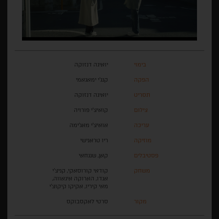
בימוי
יואיגה דנזוקה
הפקה
קנג'י ימאגאמי
תסריט
יואיגה דנזוקה
צילום
קואיצ'י פורויה
עריכה
אואיצ'י מאג'ימה
מוזיקה
ריו טראנישי
פסטיבלים
קאן, שנגחאי
משחק
קודאי קורוסאקי, קניצ'י
אנדו, הארוקה איגאווה,
מאי קיריו, אקיקו קיקוצ'י
מקור
סרטי לאקסבוקס