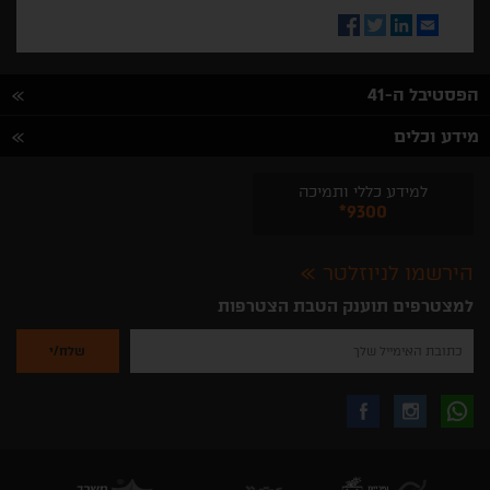
Facebook
Twitter
LinkedIn
Email
הפסטיבל ה-41
מידע וכלים
למידע כללי ותמיכה
*9300
הירשמו לניוזלטר
למצטרפים תוענק הטבת הצטרפות
נא
להזין
את
כתובת
האימייל
לקבלת
עקבו
עקבו
שלך
להרשמה
לקבלת
עידכונים
אחרינו
אחרינו
ניוזלטרים
מהאתר
בווצאפ
באינסטגרם
בפייסבוק