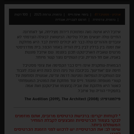
ארכיון - פסטיבל 41
בימוי: אינה וייס
גרמניה, צרפת 2025
100 דקות
גרמנית, צרפתית
תרגום לעברית, אנגלית
איזבל היא אישה נאה ומתווכת דירות מצליחה, אך לאחרונה
החיים שלה יוצאים מכלל שליטה. הנישואין לבעלה הצרפתי לא
עובדים וההורים שלה כבר לא יכולים לחיות לבד. היא מחלקת
את זמנה בין ברלין לבין בית הוריה באזור הכפר, בית מודרניסטי
מרשים שאביה הארכיטקט תכנן בעצמו. שם איזבל פוגשת
באניה, אם חד-הורית, ובין השתיים נוצר קשר מיוחד.
הבמאית-שחקנית אינה וייס כבר הקסימה את צופי פסטיבל
חיפה עם "אודישן", בכיכובה של נינה הוס. כעת היא שבה לעבוד
עם השחקנית הנפלאה ומגישה דרמה עדינה, אנושית וסוחפת על
קשרי משפחה ומעמד. וייס עוד מחזקת את המוטיב המשפחתי
כאשר היא מלהקת את אביה (בעצמו ארכיטקט) ואת אמה
בתפקידי הוריה של איזבל.
פילמוגרפיה: The Audition (2019), The Architect (2008)
* לקוחות יקרים: ברכישת כרטיסים מרובים, אתם מוזמנים
לבקר בעמוד הכרטיסיות ומבצעים לקבלת המחיר
המשתלם ביותר.
שימו לב: את הכרטיסייה יש לרכוש לפני הזמנת הכרטיסים
לסרט.