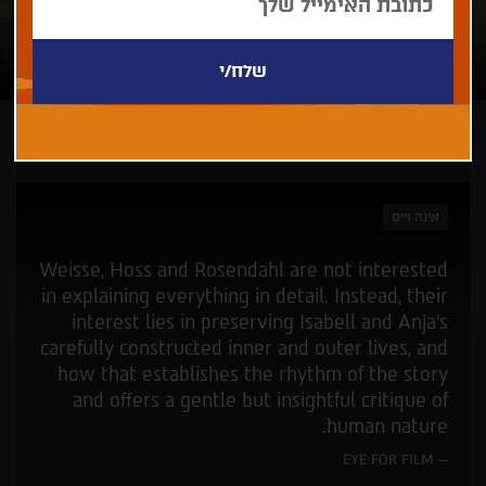
ארכיון - פסטיבל 41
אינה וייס
Weisse, Hoss and Rosendahl are not interested
in explaining everything in detail. Instead, their
interest lies in preserving Isabell and Anja's
carefully constructed inner and outer lives, and
how that establishes the rhythm of the story
and offers a gentle but insightful critique of
human nature.
EYE FOR FILM