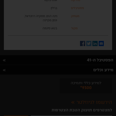
מוזיקה
אנט פוקס
פסטיבלים
ברלין
משחק
נינה הוס, ססקיה רוזנדאל,
ונסן מקיינה
מקור
בטא סינמה
Facebook
Twitter
LinkedIn
Email
הפסטיבל ה-41
מידע וכלים
למידע כללי ותמיכה
*9300
הירשמו לניוזלטר
למצטרפים תוענק הטבת הצטרפות