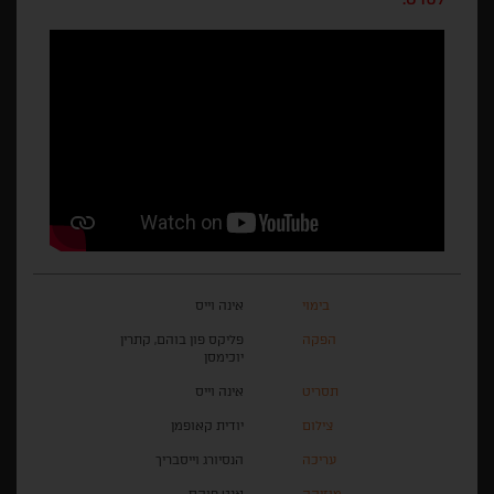
בימוי
אינה וייס
הפקה
פליקס פון בוהם, קתרין
יוכימסן
תסריט
אינה וייס
צילום
יודית קאופמן
עריכה
הנסיורג וייסבריך