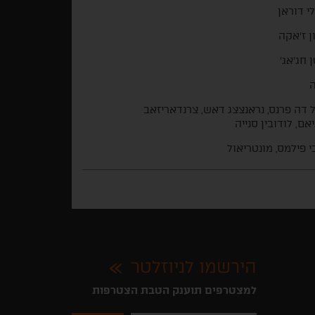
י דוראן
ן ז'אקה
ן חג'אג'
ה
 דה פרנס, נראנצצג דאש, צרנדאריזאב
אם, לודובין סנייה
י פילמס, מונטריאול
הירשמו לניוזלטר
למצטרפים תוענק הטבת הצטרפות