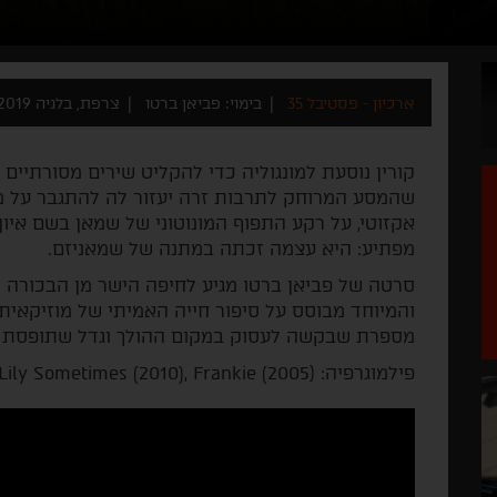
ארכיון - פסטיבל 35
בימוי: פביאן ברטו
צרפת, בלגיה 2019
קורין נוסעת למונגוליה כדי להקליט שירים מסורתיים 
שהמסע המרוחק לתרבות זרה יעזור לה להתגבר על מ
אקזוטי, על רקע התפוף המונוטוני של שמאן בשם איון
מפתיע: היא עצמה זכתה במתנה של שמאניזם.
סרטה של פביאן ברטו מגיע לחיפה הישר מן הבכורה ה
והמיוחד מבוסס על סיפור חייה האמיתי של מוזיקאית
מספרת שבקשה לעסוק במקום ההולך וגדל שתופסת הר
פילמוגרפיה: (Sky (2016), Lily Sometimes (2010), Frankie (2005.