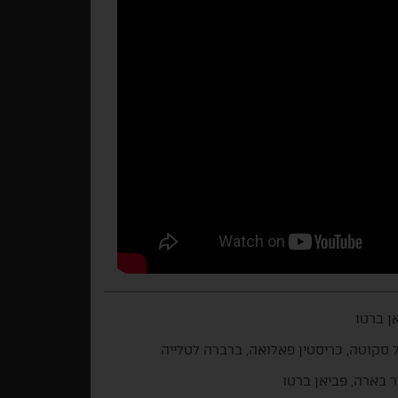
ן ברטו
 סקוטה, כריסטין פאלואה, ברברה לטלייה
ר בארה, פביאן ברטו