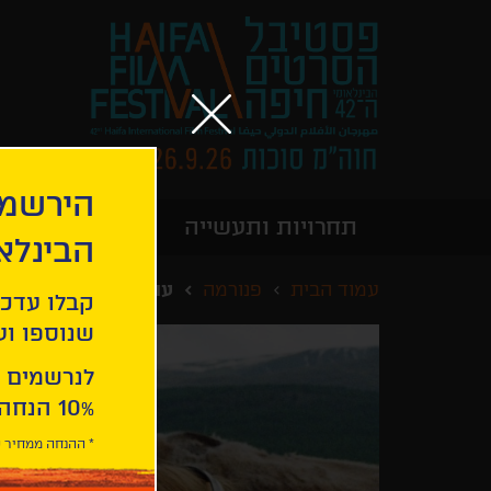
הירשמו
תחרויות ותעשייה
מידע כללי
הבינלא
עמוד הבית
פנורמה
עולם גדול יותר
קבלו עדכו
שנוספו ועו
לנרשמים 
10% הנחה ברכישת 2 כרטיסים לסרטי הפסטיבל .
* ההנחה ממחיר כ