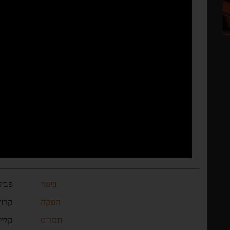
בימוי
פביא
הפקה
קרול
תסריט
קליי