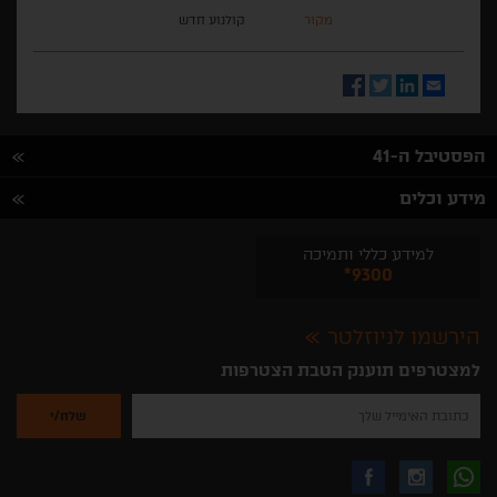
מקור
קולנוע חדש
Facebook
Twitter
LinkedIn
Email
הפסטיבל ה-41
מידע וכלים
למידע כללי ותמיכה
*9300
הירשמו לניוזלטר
למצטרפים תוענק הטבת הצטרפות
נא
להזין
את
כתובת
האימייל
לקבלת
עקבו
עקבו
שלך
להרשמה