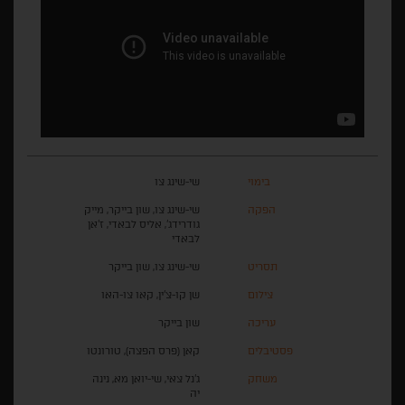
בימוי
שי-שינג צו
הפקה
שי-שינג צו, שון בייקר, מייק
גודרידג', אליס לבאדי, ז'אן
לבאדי
תסריט
שי-שינג צו, שון בייקר
צילום
שן קו-צ'ין, קאו צו-האו
עריכה
שון בייקר
פסטיבלים
קאן (פרס הפצה), טורונטו
משחק
ג'נל צאי, שי-יואן מא, נינה
יה