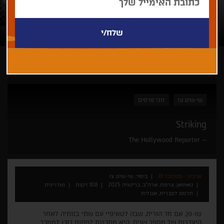
ארכיון - פסטיבל 41
שי-שינג צו
זוכי פרסים
Striking
The Hollywood Reporter
ארכיון - פסטיבל 41
בימוי: שי-שינג צו
טאיוואן, צרפת, ארה"ב, בריטניה 2025
108 דקות
מנדרינית
תרגום לעברית, אנגלית
שו-פן, אם חד הורית, שבה לטאיפיי עם שתי בנותיה לאחר
היעדרות של מספר שנים. היא מתכננת לפתוח דוכן לממכר