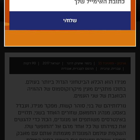
איציק לרנר
התחרות לקולנוע ישראלי תיעודי
ארכיון - פסטיבל 33
בימוי: איציק לרנר
ישראל 2017
90 דקות
עברית, ערבית
תרגום לעברית, אנגלית
מגידו הוא הכלא הביטחוני הגדול ביותר בעולם.
בתוכו מתקיים מעין מיקרוקוסמוס של ההוויה
הכואבת של שני העמים.
גורלותיהם של בני, סוהר קשוח, מפקד מגידו, ועבדל
באסט, מנהיג החמאס, שזורים האחד בשני, תלויים
באינטרסים משותפים או מנוגדים, הכול כדי להגשים
את כמיהתו של כל אחד מהם אל "החופש" שלו.
השקפת עולמם המנוגדת מעמתת אותם עם מאבק