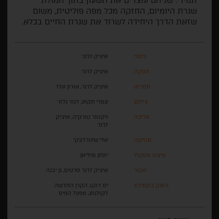
תמידי. שניהם עוצרים את השעון בתוך המולת
שגרת היומיום, החזקה מכל מפה פוליטית, משום
שזאת הדרך היחידה לשרוד את שגרת החיים בכלא.
בימוי
איציק לרנר
הפקה
איציק לרנר
תסריט
איציק לרנר, אורון אדר
צילום
עמרי תקוע, דנור גלזר
עריכה
ויקטור טורקיה, איציק
לרנר
מוזיקה
אלי שיגורדצקי
עיצוב פסקול
יונתן מוליאן
מקור
איציק לרנר סרטים, גן יבנה
הופק בתמיכת
יס דוקו, הקרן החדשה
לקולנוע, מפעל הפיס