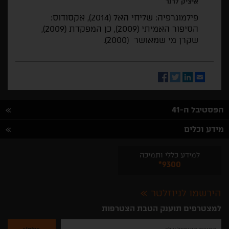
איציק לרנר
פילמוגרפיה: שליחי האל (2014), אקסודוס:
הסיפור האמיתי (2009), כן המפקדת (2009),
שקרן מי שמאושר (2000).
Facebook
Twitter
LinkedIn
Email
הפסטיבל ה-41
מידע וכלים
למידע כללי ותמיכה
*9300
הירשמו לניוזלטר
למצטרפים תוענק הטבת הצטרפות
נא