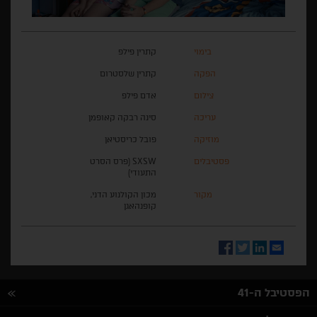
בימוי
קתרין פילפ
הפקה
קתרין שלסטרום
צילום
אדם פילפ
עריכה
סינה רבקה קאופמן
מוזיקה
פובל כריסטיאן
פסטיבלים
SXSW (פרס הסרט
התעודי)
מקור
מכון הקולנוע הדני,
קופנהאגן
Facebook
Twitter
LinkedIn
Email
הפסטיבל ה-41