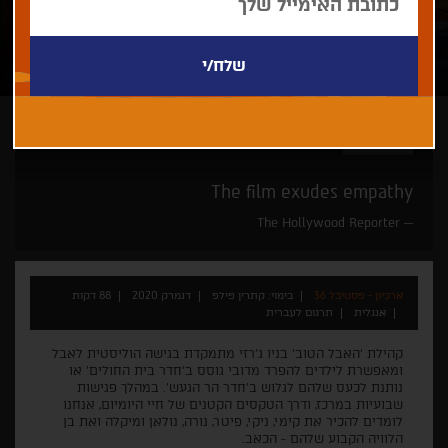
קתרין פילפ
The film exudes empathy
The Hollywood Reporter
ארכיון - פסטיבל 36
בימוי: קתרין פילפ
דנמרק 2020
88 דקות
אנגלית
תרגום לעברית
קהילת 'האבל הטוב' בניו ג'רזי מתמקדת בגישה הוליסטית לאבל
ומאפשרת לילדים להפרד מדובי גוסס ב'חדר בית החולים' או
נותנת לכעס שלהם לגלוש ב'חדר הר הגעש'. במהלך פגישות
שבועיות במרכז, ודרך הטקסים הקטנים של חיי היומיום, אנחנו
לומדים להכיר את קימי, ניקי, פיטר, נורה, נולאן ומיקלה ואת בן
הלוויה הקבוע שלהם - הכאב.