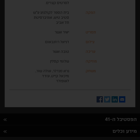
לסרטים קצרים.
הפקה
בית הספר לקולנוע ע"ש
סטיב טיש, אוניברסיטת
תל אביב
תסריט
יאיר אשר
צילום
דניאל רוזנבאום
עריכה
טובה אשר
מוזיקה
שלומי קסלין
משחק
גרא סנדלר, אולה שור,
מיכאל קייט, עודד
לאופולד
Facebook
Twitter
LinkedIn
Email
הפסטיבל ה-41
מידע וכלים