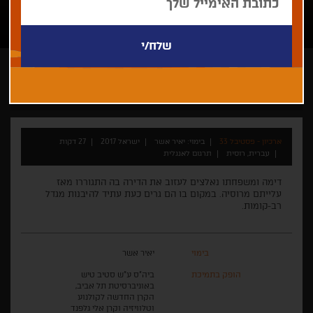
יאיר אשר
קצר
ישראלי
תחרות קולנוע ישראלי קצר 2017
ארכיון - פסטיבל 33
בימוי: יאיר אשר
ישראל 2017
27 דקות
עברית, רוסית
תרגום לאנגלית
דימה ומשפחתו נאלצים לעזוב את הדירה בה התגוררו מאז
עלייתם מרוסיה. במקום בו הם גרים כעת עתיד להיבנות מגדל
רב-קומות.
בימוי
יאיר אשר
הופק בתמיכת
ביה"ס ע"ש סטיב טיש
באוניברסיטת תל אביב,
הקרן החדשה לקולנוע
וטלוויזיה וקרן אלי גלפנד