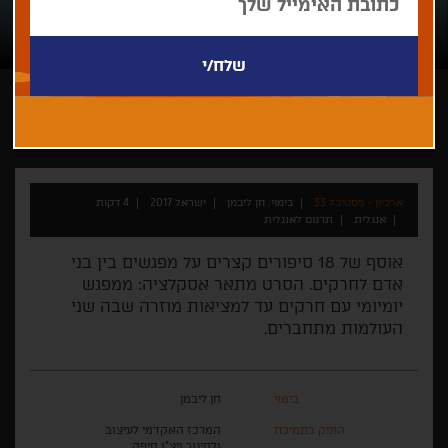
חן ליבמן
קצר
אנימציה
ישראלי
ארכיון - פסטיבל 33
בימוי: חן ליבמן
ישראל 2017
4 דקות
אנגלית
תרגום לאנגלית
אוסף של 18 סיפורים קצרים על מפגשים בין בני
אדם לחרקים. הסרט מתאר אסקלציה: ממפגש
יומיומי עם חרקים עד למציאות מוזרה שבה שני
העולמות מתחברים.
בימוי
חן ליבמן
הופק בתמיכת
המרכז האקדמי לעיצוב
ולחינוך ויצ"ו חיפה