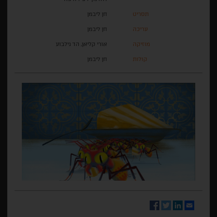
תסריט
חן ליבמן
עריכה
חן ליבמן
מוזיקה
אורי קליאן, הד גילבוע
קולות
חן ליבמן
Facebook
Twitter
LinkedIn
Email