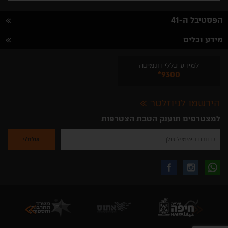
הפסטיבל ה-41
מידע וכלים
למידע כללי ותמיכה
*9300
הירשמו לניוזלטר
למצטרפים תוענק הטבת הצטרפות
נא
להזין
את
כתובת
האימייל
לקבלת
עקבו
עקבו
שלך
להרשמה
לקבלת
עידכונים
אחרינו
אחרינו
ניוזלטרים
מהאתר
בווצאפ
באינסטגרם
בפייסבוק