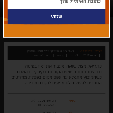
רוני אשרניצקי, יוליה זאבט, נועה חן
קצר
אנימציה
ישראלי
ארכיון - פסטיבל 33
בימוי: רוני אשרניצקי, יוליה זאבט, נועה חן
ישראל 2017
9 דקות
עברית
תרגום לאנגלית
כתריאל, ניצול שואה, מעביר את ימיו בפיסול
ובריצות תחת השמש הקופחת בקיבוץ בו הוא גר.
כשהקיבוץ מתמלא עד אפס מקום בפסליו, מחליטים
החברים לפעול. כולם מגיעים לנקודת שבירה.
בימוי
רוני אשרניצקי, יוליה
זאבט, נועה חן
תסריט
רוני אשרניצקי