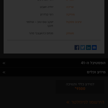
עריכה
יוליה זאבט
מוזיקה
רוני קלדרון
עיצוב פסקול
יעקב שם טוב – אולפני
זינקו
משחק
מנחם כהאן,צבי סהר
Facebook
Twitter
LinkedIn
Email
הפסטיבל ה-41
מידע וכלים
למידע כללי ותמיכה
*9300
הירשמו לניוזלטר