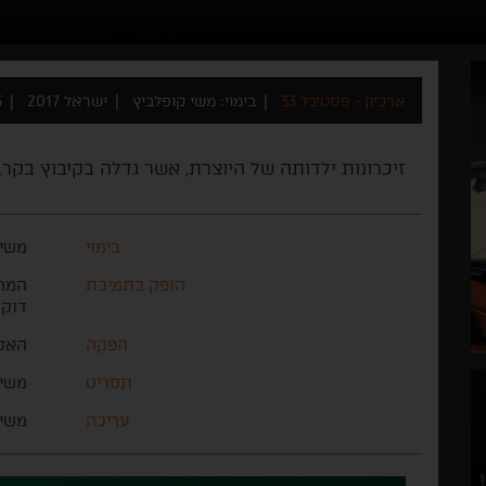
ארכיון - פסטיבל 33
בימוי: משי קופלביץ
ישראל 2017
5
זיכרונות ילדותה של היוצרת, אשר גדלה בקיבוץ בקרבת
בימוי
משי 
הופק בתמיכת
המרכ
דוקו-
הפקה
האקד
תסריט
משי 
עריכה
משי 