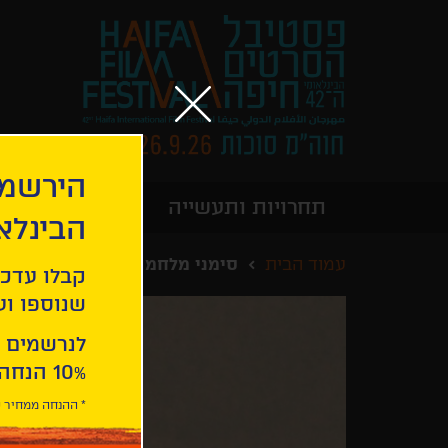
הירשמו
תחרויות ותעשייה
מידע כללי
הבינלא
עמוד הבית
סימני מלחמה
קבלו עדכו
שנוספו ועו
לנרשמים 
10% הנחה ברכישת 2 כרטיסים לסרטי הפסטיבל .
* ההנחה ממחיר כ