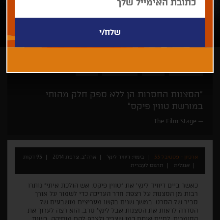
דיוויד לינץ'
קאלט
דאבל פיצ'ר
דרמה
"הסצנות החסרות הן ללא ספק חלק מהותי
במורשת טווין פיקס"
The Film Stage
ארכיון - פסטיבל 33
בימוי: דיוויד לינץ'
ארה"ב, צרפת 2014
93 דקות
אנגלית
תרגום לעברית
כאשר ביים דיוויד לינץ' את "טווין פיקס: אש הולכת איתי" נותרו
רבות מן הסצנות על רצפת חדר העריכה כדי לשמור על אורך
סביר של הסרט. במשך שנים בקשו מעריצים מושבעים של
הסדרה לראות את הסצנות אבל לינץ' סרב. הוא רצה לערוך את
החומרים, לסיים אותם כמו שצריך ולצרף להם מוסיקה. בשנת