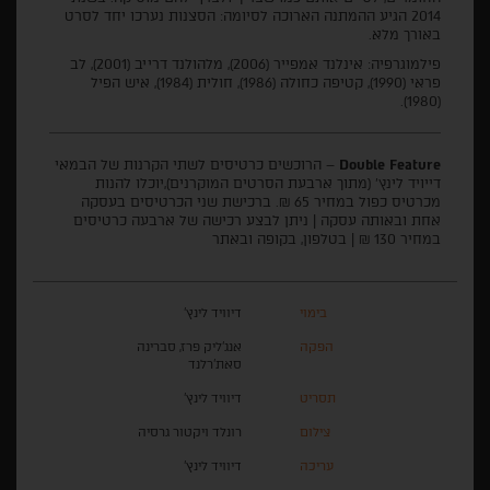
2014 הגיע ההמתנה הארוכה לסיומה: הסצנות נערכו יחד לסרט
באורך מלא.
פילמוגרפיה: אינלנד אמפייר (2006), מלהולנד דרייב (2001), לב
פראי (1990), קטיפה כחולה (1986), חולית (1984), איש הפיל
(1980).
Double Feature
– הרוכשים כרטיסים לשתי הקרנות של הבמאי
דייויד לינץ' (מתוך ארבעת הסרטים המוקרנים),יוכלו להנות
מכרטיס כפול במחיר 65 ₪. ברכישת שני הכרטיסים בעסקה
אחת ובאותה עסקה | ניתן לבצע רכישה של ארבעה כרטיסים
במחיר 130 ₪ | בטלפון, בקופה ובאתר
בימוי
דיוויד לינץ'
הפקה
אנג'ליק פרז, סברינה
סאת'רלנד
תסריט
דיוויד לינץ'
צילום
רונלד ויקטור גרסיה
עריכה
דיוויד לינץ'