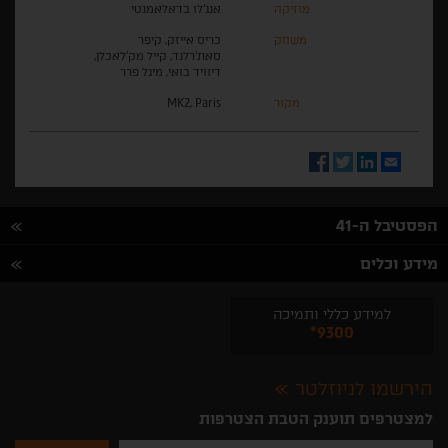
מוזיקה
אנג'לו בדאלאמנטי
משחק
כריס אייזק, קיפר
סאת'רלנד, קייל מק'לאכלן,
דיוויד בואי, מיגל פרר
מקור
MK2, Paris
Facebook
Twitter
LinkedIn
Email
הפסטיבל ה-41
מידע וכלים
למידע כללי ותמיכה
*9300
הירשמו לניוזלטר
למצטרפים תוענק הטבת הצטרפות
נא