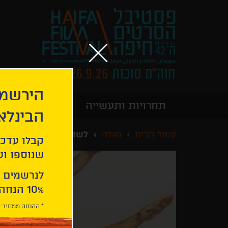
הירשמו
תחרויות ותעשייה
מידע כללי
הבינלא
עמוד הבית
גאלה
לשחות עם גברים
קבלו עדכו
שנוספו ועו
לנרשמים 
10% הנחה ברכישת 2 כרטיסים לסרטי הפסטיבל .
* ההנחה ממחיר כ