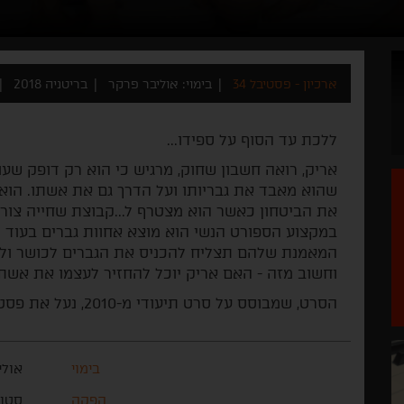
ארכיון - פסטיבל 34
בימוי: אוליבר פרקר
בריטניה 2018
ללכת עד הסוף על ספידו...
שהוא מאבד את גבריותו ועל הדרך גם את אשתו. הוא
את הביטחון כאשר הוא מצטרף ל...קבוצת שחייה צורנ
במקצוע הספורט הנשי הוא מוצא אחוות גברים בעוד 
המאמנת שלהם תצליח להכניס את הגברים לכושר ולל
וחשוב מזה - האם אריק יוכל להחזיר לעצמו את אשת
הסרט, שמבוסס על סרט תיעודי מ-2010, נעל את פסטיבל אדינבורו 2018.
בימוי
אולי
הפקה
סטוא