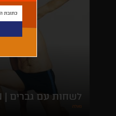
לשחות עם גברים |
N
גאלה