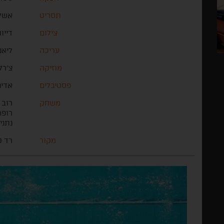
תסריט
אשלי
צילום
דייוו
עריכה
ליאנ
מוזיקה
צ'רל
פסטיבלים
אדינ
משחק
רוב 
רופר
נתני
מקור
רד ק