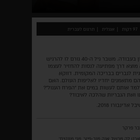
97 דקות
אנגלית
תרגום לעברית
אריק, רואה חשבון שחוק, מרגיש כי הוא רק דופק שעון בעבודה. משבר גיל ה-40 גורם לו להרגיש
 מוצא דרך מפתיעה לנסות להחזיר לעצמו
ית לגברים בבריכה המקומית. דווקא
הם מתאמנים יחדיו לאליפות העולם. האם
מד אותם לעשות במים את "הפרח העגול"?
ו ואת הגבריות שהלכה לאיבוד?
בר פרקר
רט לה מרשל, אנה מור-פיץ', מגי מונטית'