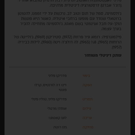
פליני לאקסטווגנזה האוטוביוגרפית רבת הדמיון שתבוא אחריו"
(רוג'ר אברט) לרסטורציה דיגיטלית מרהיבה.
ג'ולסמינה, סמל של תום וטוב לב, נרכשת על ידי זמפנו, להטוטן
ברוטאלי שנודד עם מופעו ברחבי איטליה. כאשר היא פוגשת
הולך-על-חבל אניגמטי בשם מאטו, ג'ולסמינה מתחילה להכיר
בערך עצמה.
פילמוגרפיה: רומא עיר פרזות (1972), סטיריקון (1969), ג'ולייטה של
הרוחות (1965), 8½ (1963), לה דולצ'ה ויטה (1960), לילות כביריה
(1957).
עותק דיגיטלי משוחזר
בימוי
פדריקו פליני
הפקה
דינו דה לורנטיס, קרלו
פונטי
תסריט
פדריקו פליני, טוליו פינלי
צילום
אותלו מרטלי
עריכה
לאו קאטוצו
מוזיקה
נינו רוטה