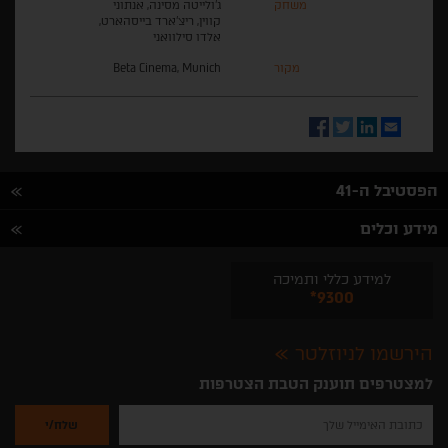
משחק
ג'ולייטה מסינה, אנתוני
קווין, ריצ'ארד בייסהארט,
אלדו סילוואני
מקור
Beta Cinema, Munich
Facebook
Twitter
LinkedIn
Email
הפסטיבל ה-41
מידע וכלים
למידע כללי ותמיכה
*9300
הירשמו לניוזלטר
למצטרפים תוענק הטבת הצטרפות
נא
להזין
את