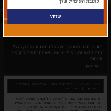
פדריקו פליני
קלאסי
דרמה
"סרטו זוכה האוסקר של פליני מרגש לא רק בגלל
גורל הדמויות... אבל משום שאנחנו רואים בהן את
עצמנו"
הגארדיאן
ארכיון - פסטיבל 33
בימוי: פדריקו פליני
איטליה 1954
108 דקות
איטלקית
תרגום לעברית
שישים שנה עברו מאז זכה "לה סטרדה" בפרס האוסקר לסרט
הזר והפך את פליני ואשתו ג'ולייטה מסינה לכוכבים בינלאומיים.
כעת זוכה הסרט ש"גישר בין הקולנוע הריאליסטי שעיצב את