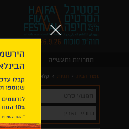
הירשמו
תחרויות ותעשייה
מידע כללי
הבינלא
עמוד הבית
תגיות
קלאסי
קבלו עדכו
שנוספו ועו
חפש/י
סרט
לנרשמים 
10% הנחה ברכישת 2 כרטיסים לסרטי הפסטיבל .
בחר/י תאריך
* ההנחה ממחיר כ