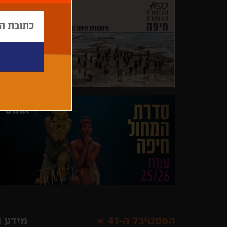
הפסטיבל ה-41
מידע ו