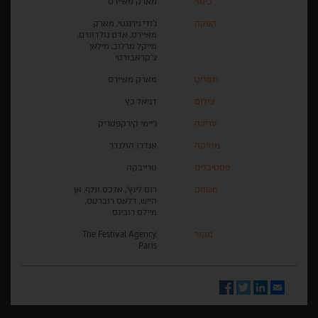
בימוי
מארק מאיירס
הפקה
ג'ודי גירגנטי, מארק
מאיירס, אדם גולדוורם,
מייקל מרלוב, מילאן
צ'קראבורטי
תסריט
מארק מאיירס
צילום
דניאל כץ
עריכה
ג'יימי קירקפטריק
מוזיקה
אנדרו הולנדר
פסטיבלים
טרייבקה
משחק
רוס לינץ', אלכס וולף, אן
הייש, דלאס רוברטס,
מיילס רובינס
מקור
The Festival Agency,
Paris
Facebook
Twitter
LinkedIn
Email