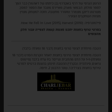
הרומן הגרפי של דרף באקדרף (בן כיתתו של דאהמר) כבר הפך
לספר פולחן. הבמאי מארק מאיירס מעבד את הספר למסך,
משרטט דיוקן מצמרר ומעורר מחשבה, וזוכה למשחק מצוין
מצוות השחקנים הצעיר.
פילמוגרפיה: (How He Fell In Love (2015), Harvest (2010.
בסרטי טרוף בחצות יתכנו סצנות קשות לצפייה עבור חלק
מהצופים
הטבה מיוחדת לצופי טרוף בחצות (לבני 18 ומעלה בלבד):
הטבה מיוחדת לצופי טירוף בחצות לאחר הקרנת הסרט (לבני 18
ומעלה)-1+1 על הלפ מהחבית וצייסר ב9 ש"ח בלבד (פיימוס
גראוס, פינלנדיה ובקרדי) ההטבה תינתן בהצגת כרטיס לסרטי
טירוף בחצות בצרליבר, שער הלבנון 2, חיפה.