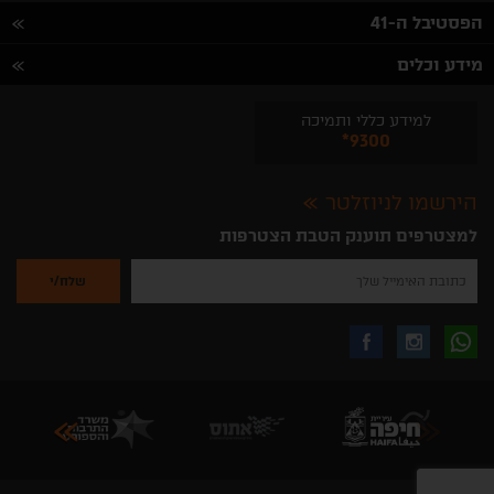
הפסטיבל ה-41
מידע וכלים
למידע כללי ותמיכה
*9300
הירשמו לניוזלטר
למצטרפים תוענק הטבת הצטרפות
נא
להזין
את
כתובת
האימייל
לקבלת
עקבו
עקבו
שלך
להרשמה
לקבלת
עידכונים
אחרינו
אחרינו
ניוזלטרים
מהאתר
בווצאפ
באינסטגרם
בפייסבוק