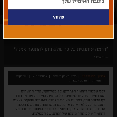
מארק מאיירס
אימה
מתח
קאלט
"דרמה אותנטית כל כך, שלא ניתן להתנער ממנה"
וראייטי
ארכיון - פסטיבל 33
בימוי: מארק מאיירס
ארה"ב 2017
107 דקות
אנגלית
תרגום לעברית
לפני שג'פרי דאהמר הפך ל"קניבל ממילווקי", אחד הרוצחים
הסדרתיים הידועים לשמצה בכל הזמנים, הוא היה נער מתבודד.
ג'ף הצעיר עסק בניסוים מעוררי חלחלה במעבדה שהקים לעצמו
והסביבה כלל לא ראתה אותו. עם הזמן ההתנהגות שלו הפכה
מוזרה יותר, החלה למשוך תשומת לב, והכל השתנה. "החבר שלי
דאהמר" עוקב אחר מוצאו של האדם, של המפלצת.