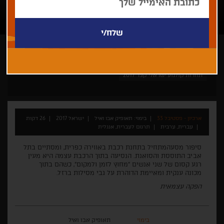
תאופיק אבו ואיל
קצר
ישראלי
תחרות קולנוע ישראלי קצר 2017
ארכיון - פסטיבל 33
בימוי: תאופיק אבו ואיל
ישראל 2017
26 דקות
עברית, ערבית
תרגום לעברית, אנגלית
סיפור מסעהמתחיל בתחנת רכבת באווירה כפרית, ומסתיים בתל
אביב התוססת והסואנת. הנסיעה בתוך הרכבת עצמה היא מעין
רגע קסום של שני אנשים "מחוץ לזמן ולמקום", כשהם בתוך
מכונה ענקית ומאיימת הדוהרת על גבי מסילות ברזל.
הפקה עצמאית
בימוי
תאופיק אבו ואיל