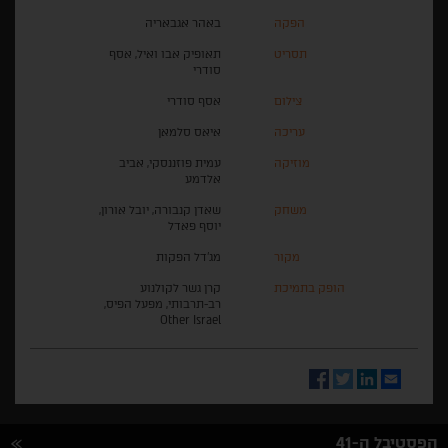
הפקה
באהר אגבאריה
תסריט
תאופיק אבו ואיל, אסף
סודרי
צילום
אסף סודרי
עריכה
איאס סלמאן
מוזיקה
עמית פוזננסקי, אביב
אלדמע
משחק
שאדן קנבורה, יובל אורון,
יוסף פאדל
מקור
מג'דל הפקות
הופק בתמיכת
קרן גשר לקולנוע
רב-תרבותי, מפעל הפיס,
Other Israel
Facebook
Twitter
LinkedIn
Email
הפסטיבל ה-41