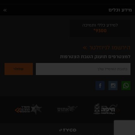
מידע וכלים
למידע כללי ותמיכה
*9300
הירשמו לניוזלטר
למצטרפים תוענק הטבת הצטרפות
נא
להזין
את
כתובת
האימייל
לקבלת
עקבו
עקבו
שלך
להרשמה
לקבלת
עידכונים
אחרינו
אחרינו
ניוזלטרים
מהאתר
בווצאפ
באינסטגרם
בפייסבוק