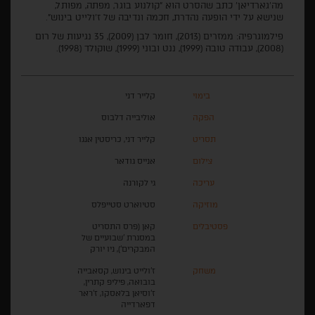
מה'גארדיאן' כתב שהסרט הוא "קולנוע בוגר, מפתה, מפותל,
שנישא על ידי הופעה נהדרת, חכמה ונדיבה של ז'ולייט בינוש".
פילמוגרפיה: ממזרים (2013), חומר לבן (2009), 35 נגיעות של רום
(2008), עבודה טובה (1999), ננט ובוני (1999), שוקולד (1998).
בימוי
קלייר דני
הפקה
אוליבייה דלבוס
תסריט
קלייר דני, כריסטין אנגו
צילום
אנייס גודאר
עריכה
גי לקורנה
מוזיקה
סטיוארט סטייפלס
פסטיבלים
קאן (פרס התסריט
במסגרת 'שבועיים של
המבקרים'), ניו יורק
משחק
ז'ולייט בינוש, קסאבייה
בובואה, פיליפ קתרין,
ז'וסיאן בלאסקו, ז'ראר
דפארדייה