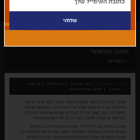
קלייר דני
דרמה
אהבה
זוכי פרסים
"תענוג מתוחכם"
הגארדיאן
ארכיון - פסטיבל 33
בימוי: קלייר דני
צרפת 2017
94 דקות
צרפתית
תרגום לעברית, אנגלית
איזבל (ז'ולייט בינוש), אמנית גרושה שחיה בפריס, עדיין לא
החליטה מה היא רוצה מהחיים. היא בודדה, מחפשת אהבה
ומאוכזבת שוב ושוב על ידי הגברים שהיא מכניסה למיטתה.
ובהיותה צרפתיה, איזבל רוצה לדבר על האכזבות שלה.
סרטה החדש של קלייר דני, זוכה פרס התסריט במסגרת
'שבועיים של הבמאים' בפסטיבל קאן, הוא דרמה אלגנטית על
אהבה, קומדיה שנונה אודות הקיום האנושי. פיטר בראדשו