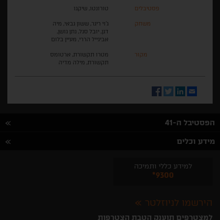
פסטיבלים
טורונטו, שיקגו
משחק
ג'וי ריגר, ששון גבאי, מיה
דגן, יובל סגל, נתן גושן,
אביגייל הררי, מעיין בלום
מקור
מטרו תקשורת, ארטומס
תקשורת, מילה מדיה
Facebook
Twitter
LinkedIn
Email
הפסטיבל ה-41
מידע וכלים
למידע כללי ותמיכה
*9300
הירשמו לניוזלטר
למצטרפים תוענק הטבת הצטרפות