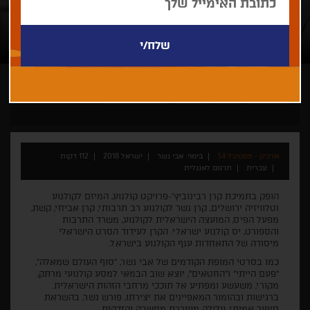
אבי נשר
גאלה
דרמה
פסטיבל טורונטו
ארכיון - פסטיבל 34
בימוי: אבי נשר
ישראל 2018
112 דקות
עברית
תרגום לאנגלית
הופק בתמיכת
קרן רבינוביץ'-פרויקט קולנוע, המיזם לקולנוע
וטלוויזיה ירושלים, קרן גשר לקולנוע רב תרבותי, קרן אביחי, קשת,
מפעל הפיס, המועצה הישראלית לקולנוע, משרד התרבות
והספורט, יס קולנוע ישראלי. הקרן לעידוד הסרט הישראלי
מיסודה של התאחדות ענף הקולנוע בישראל.
כמו
בסרטי
המופת
הקודמים
של
אבי
נשר
, "
סוף
העולם
שמאלה
",
"
פעם
הייתי
"
ו
"
החטאים
",
יוצא
שוב
הבמאי
למסע
קולנועי
מרתק
,
מקורי
,
משעשע
ומפתיע
אל
תוככי
מרחבי
הזהות
הישראלית
.
ברגישות
ובהומור
המאפיינים
את
יצירתו
,
פורש
נשר
,
בהשראת
סיפור
אמיתי
,
עלילה
מעוררת
מחשבה
והזדהות
.