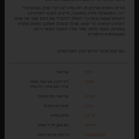
הורים
גרושים
ועוינים
זה
לזה
(
מיה
דגן
ויובל
סגל
),
שבתם
(
ג
'
וי
ריגר
, "
החטאים
")
חזרה
בתשובה
,
חייבים
לחבור
לפסיכולוג
ירושלמי
(
ששון
גבאי
)
כדי
לנסות
ו
"
להציל
"
את
הבת
מפני מה
שהם
רואים
כנישואים
הרי
אסון
.
מהלך
ההצלה
מסתבך
ותופס
תפנית
מפתיעה
,
כאשר
סיפור
אחר
חודר
לתוככי
הקומי
-
דרמה
המשפחתית
הייחודית
.
באדיבות סרטי יונייטד קינג, רמת השרון
בימוי
אבי נשר
הפקה
דוד זילבר, אבי נשר, משה
אדרי, לאון אדרי, דוד מילך
תסריט
אבי נשר, נעם שפנצר
צילום
מישל אברמוביץ'
עריכה
יצחק צחייק
מוזיקה
נתן גושן, סיריל אופור
עיצוב פסקול
גיל תורן, גרהם דניאל