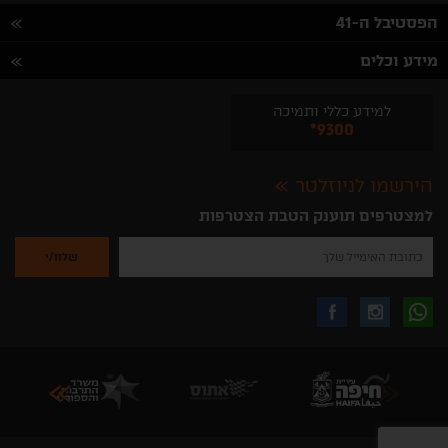
הפסטיבל ה-41
מידע וכלים
למידע כללי ותמיכה
*9300
הירשמו לניוזלטר
למצטרפים תוענק הטבת הצטרפות
נא
להזין
את
כתובת
האימייל
לקבלת
עקבו
עקבו
שלך
להרשמה
לקבלת
עידכונים
אחרינו
אחרינו
ניוזלטרים
מהאתר
בווצאפ
באינסטגרם
בפייסבוק