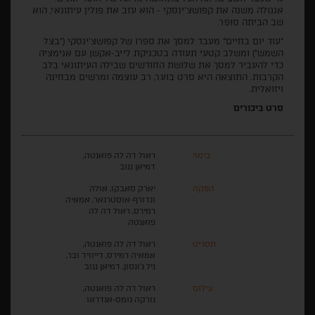
אנגולה משנה את קפושצ'ינסקי - הוא עזב את פולין עיתונאי, הוא
שב הביתה סופר.
"עוד יום בחיים" מעבד למסך את ספרו של קפושצ'ינסקי ("בצל
השמש") ומשלב קטעי תעודה בטכניקת לייב-אקשן עם אנימציה
כדי להעביר למסך את שלושת החודשים שבילה העיתונאי בלב
הקרבות. התוצאה היא סרט בוער, רב עוצמה ומרשים מבחינה
ויזואלית.
סרט ביכורים
בימוי
ראול דה לה פואנטה,
דמיאן ננוב
הפקה
יארק סאבקו, אולה
ונדורף-אוסטרגאר, אמאיה
רמירס, ראול דה לה
פואנטה
תסריט
ראול דה לה פואנטה,
אמאיה רמירס, דייוויד ובר,
ניל ג'ונסון, דמיאן ננוב
צילום
ראול דה לה פואנטה,
גורקה גומס-אנדראו