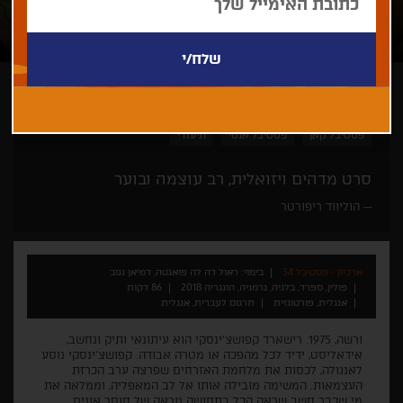
ראול דה לה פואנטה, דמיאן ננוב
אנימציה
סרט ביכורים
פסטיבל קאן
פסטיבל אנסי
תיעודי
סרט מדהים ויזואלית, רב עוצמה ובוער
הוליווד ריפורטר
ארכיון - פסטיבל 34
בימוי: ראול דה לה פואנטה, דמיאן ננוב
פולין, ספרד, בלגיה, גרמניה, הונגריה 2018
86 דקות
אנגלית, פורטוגזית
תרגום לעברית, אנגלית
ורשה, 1975. רישארד קפושצ'ינסקי הוא עיתונאי ותיק ונחשב,
אידאליסט, ידיד לכל מהפכה או מטרה אבודה. קפושצ'ינסקי נוסע
לאנגולה, לכסות את מלחמת האזרחים שפרצה ערב הכרזת
העצמאות. המשימה מובילה אותו אל לב המאפליה, וממלאה את
מי שכבר חשב שראה הכל בתחושה נוראה של חוסר אונים.