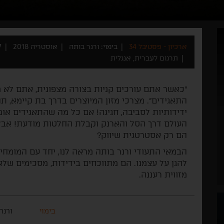
ארכיון - פסטיבל 34
בימוי: ורנר בותה
אוסטריה 2018
97
תרגום לעברית, אנגלית
"כאשר אתם עורכים קניות בצורה מצפונית, אתם לא 
התאגידים". מצרכי מזון המיוצרים בדרך בת קיימא, תהל
ידידותיות לסביבה, חגיגה! אם כל מה שהתאגידים אומרי
העולם דרך הסל והארנק וקבלת החלטות מודעת! אבל 
הם רק אסטרטגית שיווק?
הבמאי התעודי ורנר בותה מראה לנו, יחד עם המומחית
להגן על עצמנו. הם מתווכחים בידידות, מסכימים שלא 
מזווית רעננה.
בימוי
ורנר