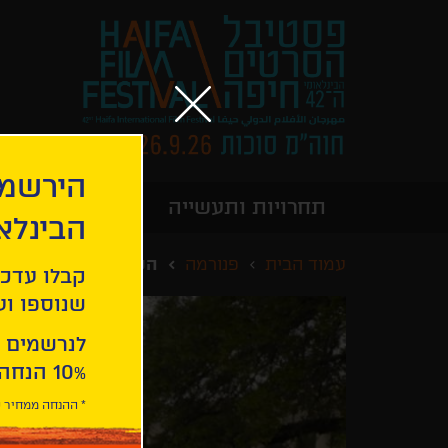
הירשמו
תחרויות ותעשייה
מידע כללי
הבינלא
עמוד הבית
פנורמה
השקר הירוק
קבלו עדכו
שנוספו ועו
לנרשמים 
10% הנחה ברכישת 2 כרטיסים לסרטי הפסטיבל .
* ההנחה ממחיר כ