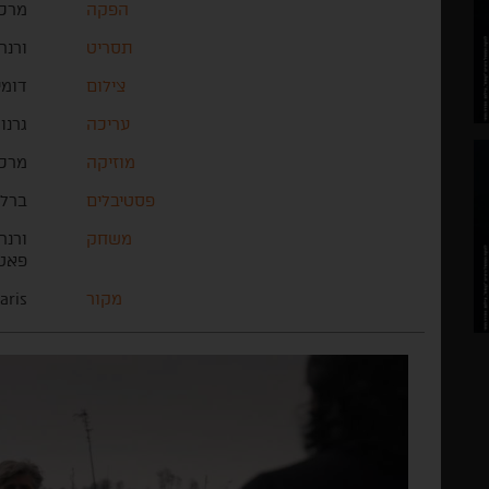
הפקה
מרכו
תסריט
ורנר
צילום
דומי
עריכה
גרנו
מוזיקה
מרכו
פסטיבלים
ברלין, CPH:DOX,
משחק
ורנר
פאט
מקור
aris