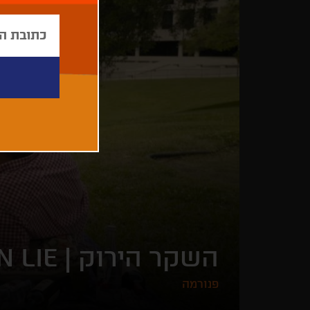
השקר הירוק |
N LIE
פנורמה