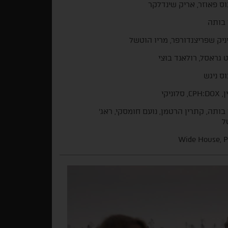
ס פאוזר, אריק שינדלקר
 בותה
ניק שפריצנדורפר, מריו הוטשל
ט גראסל, רולאנד בוצי
ס ניגש
 סלוניקי
 בותה, קתרין הרטמן, נועם חומסקי, ראג'
ל
Wide House, P