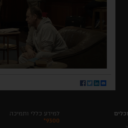
Facebook
Twitter
LinkedIn
Email
כלים
למידע כללי ותמיכה
*9300
ר