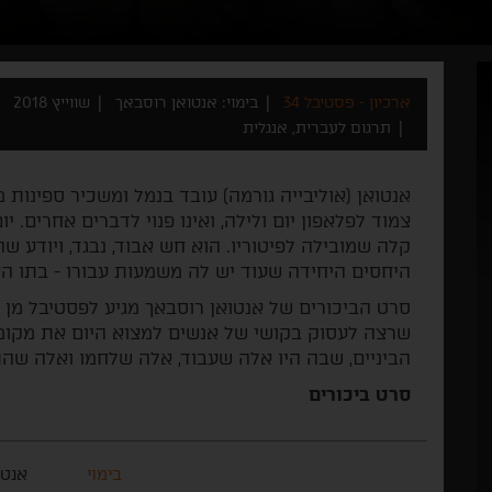
ארכיון - פסטיבל 34
בימוי: אנטואן רוסבאך
שווייץ 2018
תרגום לעברית, אנגלית
אנטואן (אוליבייה גורמה) עובד בנמל ומשכיר ספינות 
צמוד לפלאפון יום ולילה, ואינו פנוי לדברים אחרים.
קלה שמובילה לפיטוריו. הוא חש אבוד, נבגד, ויודע
היחסים היחידה שעוד יש לה משמעות עבורו - בתו הצ
סרט הביכורים של אנטואן רוסבאך מגיע לפסטיבל מן 
שרצה לעסוק בקושי של אנשים למצוא היום את מקומם
הביניים, שבה היו אלה שעבוד, אלה שלחמו ואלה שהת
סרט ביכורים
בימוי
אנטו