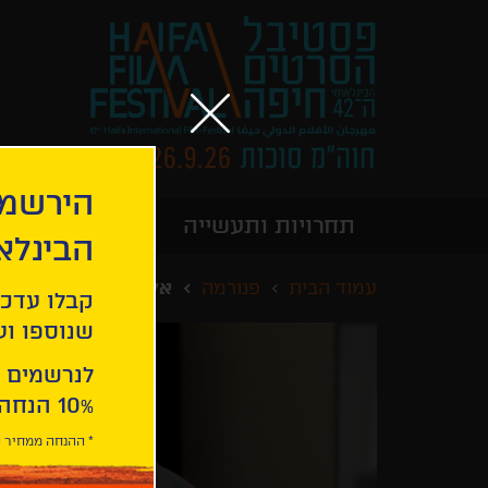
הירשמו
תחרויות ותעשייה
מידע כללי
הבינלא
עמוד הבית
פנורמה
אלה שעובדים
קבלו עדכו
שנוספו ועו
לנרשמים 
10% הנחה ברכישת 2 כרטיסים לסרטי הפסטיבל .
* ההנחה ממחיר כ