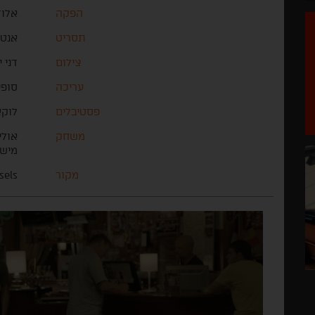
הפקה
אלוד
תסריט
אנטו
צילום
דני י
עריכה
סופי
פסטיבלים
לוקא
משחק
אולי
מישל
מקור
sels