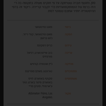
90), וחושף חברה ששיחקה על פי חוקים משלה בתקופה בה די
היה ברמז של הומוסקסואליות כדי לקבור קריירה. ריקוד זה בדפי
ההיסטוריה יותיר אתכם שמוטי לסת.
בימוי
מאט טירנאואר
הפקה
מאט טירנאואר, קורי ריזר,
ג'וש בראון
צילום
כריס דפקינס
עריכה
בוב אייזנהארט, דניאל
מורפזיס
מוזיקה
ג'יין אנטוניה קורניש
פסטיבלים
טורונטו, פאלם ספרינגס
משתתפים
סקוטי באוארס, לויס
באוארס, פיטר בארט, טוני
צ'ארמולי, סטיבן פריי
מקור
Altimeter Films, Los
Angeles