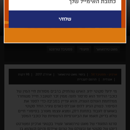
מאט טירנאואר
תיעודי
פסטיבל טורונטו
ארכיון - פסטיבל 34
בימוי: מאט טירנאואר
ארה"ב 2017
98 דקות
אנגלית
תרגום לעברית
מי ידע? סקוטי ידע. האיש שהחזיק ברבים מסודות חיי המין של
כוכבי הוליווד הוא סרסור וזונה ממין זכר לשעבר, חייל משוחרר
ממלחמת העולם השניה, והוא עדיין בסביבה כדי לספר את
הסיפור. כשרק הגיע ללוס אנג'לס כאדם צעיר, החל סקוטי
באוארס לעבוד בתחנת דלק, ומצא עצמו מעורב בסיפורי חיים
שלא בדיוק תאמו את הביוגרפיות הרשמיות של כוכבי המסך.
סרטו התעודי של מאט טירנאואר עשיר בקטעי ארכיון ומשרטט
דיוקן של סקוטי אז (בעולם של טרום איידס) והיום (כשהוא בן