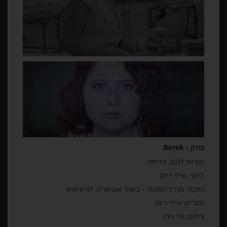
Borek
בורק -
ישראל 2021, עלילתי
בימוי: אילי ריזק
הפקה: מג'דל הפקות – באהר אגבאריה, לורא חוא
תסריט: אילי ריזק
צילום: טל ניניו