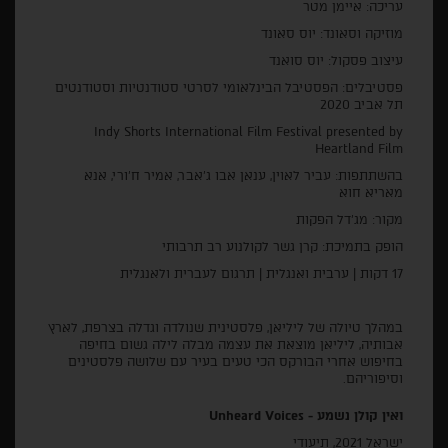
עריכה: איימן מטר
מוזיקה וסאונד: יוס סאונד
עיצוב פסקול: יוס סואנד
פסטיבלים: הפסטיבל הבינלאומי לסרטי סטודנטיות וסטודנטים
תל אביב 2020
Indy Shorts International Film Festival presented by
Heartland Film
בהשתתפות: עביר לאוין, ענאן אבו ג'אבר, אמיר ח'ורי, אנא
מאריא חוא
מקור: מג'דל הפקות
הופק בתמיכת: קרן גשר לקולנוע רב תרבותי
17 דקות | ערבית ואנגלית | תרגום לעברית ולאנגלית
במהלך טיולה של ליליאן, פלסטינית שנולדה וגדלה בצרפת, לארץ
אבותיה, ליליאן מוצאת את עצמה מבלה לילה גשום בחיפה
בחיפוש אחרי הבורקס הכי טעים בעיר עם שלושה פלסטינים
וסיפוריהם.
ואין קולן נשמע - Unheard Voices
ישראל 2021, תיעודי