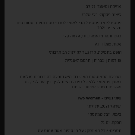
מוזיקה וסאונד: גל לב
עיצוב פסקול: רעי אלבז
פסטיבלים: הפסטיבל הבינלאומי לסרטי סטודנטיות וסטודנטים
תל אביב 2021
בהשתתפות: נעמה שחר, עלמה קלי
מקור: AH Films
הופק בתמיכת: קרן גשר לקולנוע רב תרבותי
18 דקות | עברית | תרגום לאנגלית
'הפרעת התמוטטות המושבה' היא תופעה בה דבורים נעלמות
באופן פתאומי, ללא כל סיבה נראית לעין. בין יער לעיר, זוג
נאהבים במסע לשימור הביחד.
שתי נשים - Two Women
ישראל 2021, עלילתי
בימוי: יובל קמינסקי
הפקה: ים גל
תסריט: יובל קמינסקי, על פי סיפור מאת עמוס עוז