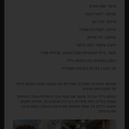
בימוי: מעין פורת
מפיקה: ליאור הנגבי
צילום: יעל רוזן
עריכה: רקפת בורשטיין
מוזיקה: דור מדמון
עיצוב פסקול: נעם ברקת
מקור: בי"ס לאמנויות הקול והמסך, מכללת ספיר
הופק בתמיכת: קרן קולנוע גליל
25 דקות | עברית | תרגום לאנגלית
פסיפס אינטימי המורכב מעדויות של שמונה נשים בעולם הדתי
על התבגרותן המינית.
במסע גילוי של כל אישה את הגוף שלה והמיניות שלה בתחנות
שונות בחייה, החל מילדות, דרך גיל ההתבגרות, חוויות רווקות,
חתונה ולידה, כל אחת חושפת את הרצון העמוק במגע קרבה
ואינטימיות.