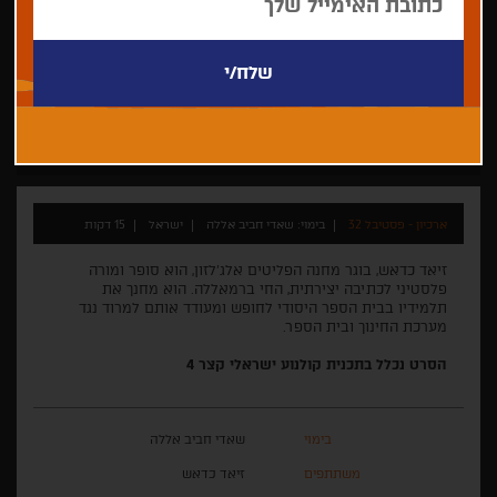
שאדי חביב אללה
תיעודי
התחרות לקולנוע ישראלי קצר 2016
ארכיון - פסטיבל 32
בימוי: שאדי חביב אללה
ישראל
15 דקות
זיאד כדאש, בוגר מחנה הפליטים אלג'לזון, הוא סופר ומורה
פלסטיני לכתיבה יצירתית, החי ברמאללה. הוא מחנך את
תלמידיו בבית הספר היסודי לחופש ומעודד אותם למרוד נגד
מערכת החינוך ובית הספר.
הסרט נכלל בתכנית קולנוע ישראלי קצר 4
בימוי
שאדי חביב אללה
משתתפים
זיאד כדאש