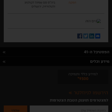
הפקה
ביה"ס סם שפיגל לקולנוע
ולטלוויזיה, ירושלים
Facebook
Twitter
LinkedIn
Email
הפסטיבל ה-41
מידע וכלים
למידע כללי ותמיכה
*9300
הירשמו לניוזלטר
למצטרפים תוענק הטבת הצטרפות
נא
להזין