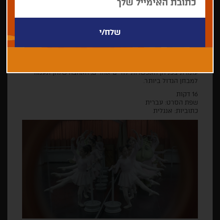
רויטל היא חייזר
בימוי: גן דה לנגה
גבריאלה מאושרת שמצאה תינוקת בלתי מזוהה כי תמיד היא
חלמה שתהיה לה בת. היא קוראת לה רויטל. רויטל גדלה והופכת
להיות ילדה משונה בגוון ירקרק בעלת גוף קצר ושמנמן. למרות
שגבריאלה משקיעה את כול כולה בטיפוח ביתה ובניסיון לגרום
לה להיות מאושרת, רויטל היא יצור עצוב במיוחד. כשלראשונה
עומדת בפניהן האפשרות לחיים אחרים, האהבה שלהן תעמוד
למבחן הגדול ביותר.
16 דקות
שפת הסרט: עברית
כתוביות: אנגלית