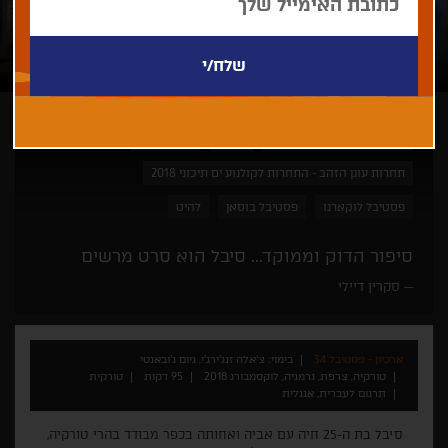
צ'אלה זנג'ירג'י, גיום ג'ובאנטי
דרמה
זוכי פרסים
תחרות עוגן הזהב - התחרות לקולנוע ים תיכוני 2018
פסטיבל לוקארנו
פסטיבל בוסאן
להיט
סיפור הדוק וממוקד... סיבל הוא סרט מרשים
סקרין דיילי
ארכיון - פסטיבל 34
בימוי: צ'אלה זנג'ירג'י, גיום ג'ובאנטי
טורקיה, צרפת, גרמניה, לוקסמבורג 2018
95 דקות
טורקית
תרגום לעברית, אנגלית
סיבל בת ה-25 חיה עם אביה ואחותה בכפר מבודד בהרי טורקיה,