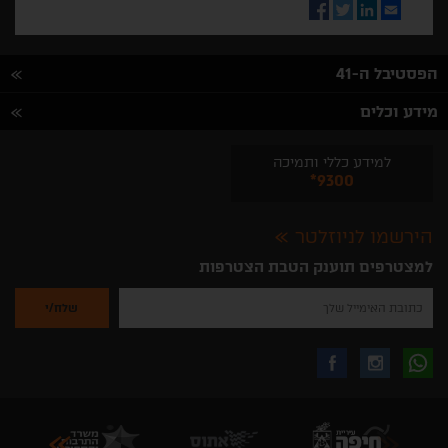
Facebook
Twitter
LinkedIn
Email
הפסטיבל ה-41
מידע וכלים
למידע כללי ותמיכה
*9300
הירשמו לניוזלטר
למצטרפים תוענק הטבת הצטרפות
נא
להזין
את
כתובת
האימייל
לקבלת
עקבו
עקבו
שלך
להרשמה
לקבלת
עידכונים
אחרינו
אחרינו
ניוזלטרים
מהאתר
בווצאפ
באינסטגרם
בפייסבוק