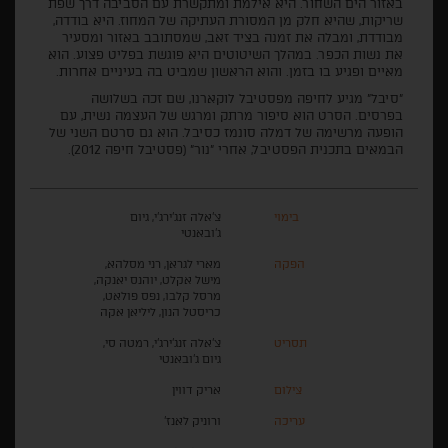
באזור הים השחור. היא אילמת ומתקשרת עם הסביבה דרך שפת
שריקות, שהיא חלק מן המסורת העתיקה של המחוז. היא בודדה,
מבודדת, ומבלה את זמנה בציד זאב, שמסתובב באזור ומסעיר
את נשות הכפר. במהלך השיטוטים היא פוגשת בפליט פצוע. הוא
מאיים ופגיע בו בזמן. והוא הראשון שמביט בה בעיניים אחרות.
"סיבל" מגיע לחיפה מפסטיבל לוקארנו, שם זכה בשלושה
בפרסים. הסרט הוא סיפור מרתק ומרגש של העצמה נשית, עם
הופעה מרשימה של דמלה סונמז כסיבל. הוא גם סרטם השני של
הבמאים בתכנית הפסטיבל, אחרי "נור" (פסטיבל חיפה 2012).
בימוי
צ'אלה זנג'ירג'י, גיום
ג'ובאנטי
הפקה
מארי לגראן, רני מסלהא,
מישל אקלט, יוהנס יאנקה,
מרסל קלבו, נפס פולאט,
כריסטל הנון, ליליאן אקה
תסריט
צ'אלה זנג'ירג'י, רמטה סי,
גיום ג'ובאנטי
צילום
אריק דווין
עריכה
ורוניק לאנז'