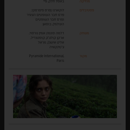
מוזיקה
באסל חלק, פיי
פסטיבלים
לוקארנו (פרס פיפרסקי,
פרס חבר השופטים הצעיר
ופרס חבר השופטים
העולמי), בוסאן
משחק
דלמה סונמז, אמין גורסוי,
ארקן קולצ'ק קוסטנדיל,
אליט אישג'ן, מראל
צ'טינקאיה
מקור
Pyramide International,
Paris