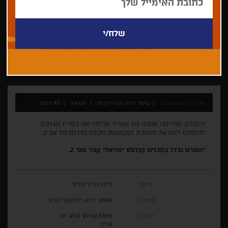
דינה צבי ריקליס
דרמה
התחרות לקולנוע ישראלי קצר 2016
ארכיון - פסטיבל 32
בימוי: דינה צבי ריקליס
ישראל
40 דקות
ירוסלם, שהייתה אשתו של שגריר אריתריאה בפריז, נאלצת
להימלט לישראל והופכת למבקשת מקלט בדרום תל אביב.
*הסרט נכלל בתכנית קולנוע ישראלי קצר מס' 2.
בימוי
דינה צבי ריקליס
משחק
אסתר רדא, יחזקאל לזרוב
הפקה
Vice Versa Films, תל
אביב