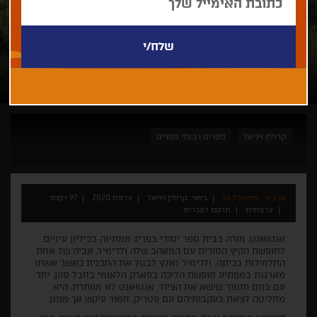
קרולין ויניאל
ספרים רבותי ספרים
ארכיון - פסטיבל 36
בימוי: קרולין ויניאל
צרפת 2020
97 דקות
צרפתית
תרגום לעברית
אנטואנט, מורה בבית ספר יסודי בפריז, ממתינה בכיליון עיניים
לחופשת הקיץ הסודית עם המאהב שלה ולדימיר, אביה של אחת
התלמידות בכיתה. ולדימיר נאלץ לבטל את התכנית כאשר אשתו
מארגנת במפתיע חופשת הליכה בפארק הלאומי בחבל סוון, יחד
עם בתם וחמור שישא את הציוד. אנטואנט לא מוותרת, היא
מחליטה לצאת בעקבותיהם עם פטריק, חמור עיקש אך מגונן.