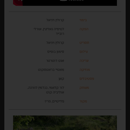
בימוי
קרולין ויניאל
הפקה
לטיסיה גאליצין, אורלי
רובייר
תסריט
קרולין ויניאל
צילום
סימון בופיס
עריכה
אנט דוטרטר
מוזיקה
מאטיי בראטסקוט
פסטיבלים
קאן
משחק
לור קלאמי, בנז'מין לוורנה,
אוליביה קוט
מקור
פלייטיים, פריז