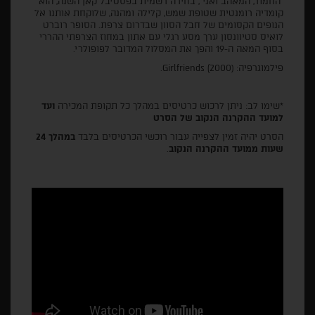
"החמור, המאהב ואני", בחירה רשמית בפסטיבל קאן השנה, הוא
קומדיה רומנטית שטופת שמש, קלילה ומהנה, שלוקחת אותנו אל
הנופים הקסומים של חבל הסוון שבדרום צרפת. הסופר רוברט
לואיס סטיוונסון ערך מסע רגלי עם אתון במחוז הצרפתי ההררי
בסוף המאה ה-19 והפך את המסלול המדובר לפופולרי.
פילמוגרפיה: (Girlfriends (2000.
*שימו לב: ניתן לרכוש כרטיסים במהלך כל תקופת המכירה
ועד
למועד ההקרנה הנקוב של הסרט
הסרט יהיה זמין לצפייה עבור רוכשי הכרטיסים בלבד
במהלך 24
שעות ממועד ההקרנה הנקוב
.