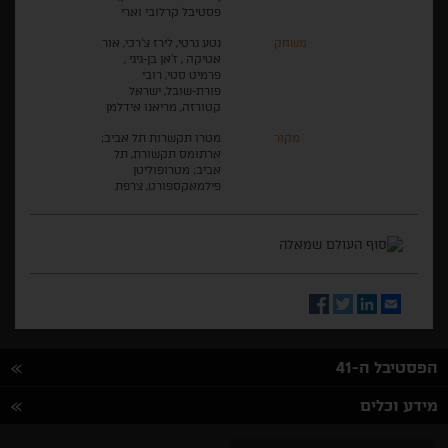
פסטיבל קרלובי וארי
משחק
נטע גרטי, לירז צ'רכי, אור
אטיקה , ז'אן בן-גיגי ,
פרמיט סטי, רובי
פורת-שובל, ישראל
קטורזה, מריאנו אידלמן
מקור
מטרו תקשרות תל אביב;
ארתומס תקשורת, תל
אביב; מטרופוליטן
פילמאקספורט, צרפת
Facebook
Twitter
LinkedIn
Email
הפסטיבל ה-41
מידע וכלים