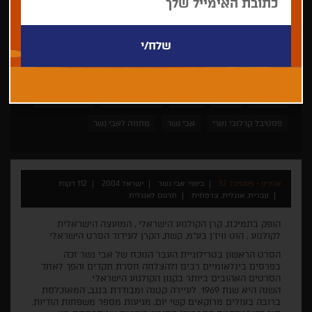
אבי נשר
דרמה
ישראלי
הקרנה מיוחדת
פסטיבל טוקיו
פסטיבל קרלובי וארי
אבי נשר
מחווה לאבי נשר
ארכיון - פסטיבל 32
בימוי: אבי נשר
ישראל 2004
112 דקות
עברית, אנגלית, צרפתית
תרגום לאנגלית
הופק בתמיכת, קרן הקולנוע הישראלי , המועצה הישראלית
לקולנוע , הוט וויז'ן בע"מ, קשת, הקרן לעידוד הסרט הישראלי
הסרט הראשון בטרילוגיית העבר הנוכח של אבי נשר זכה
בפרסים בינלאומיים רבים ולהצלחה חסרת תקדים והפך לאחד
הסרטים האהובים ביותר בקנון הקולנוע הישראלי.
השנה היא שנת 1969. לעיירה קטנה ומבודדת בנגב, המאוכלסת
ברובה בעולים מרוקאים קשי יום, מגיעות מספר משפחות הודיות.