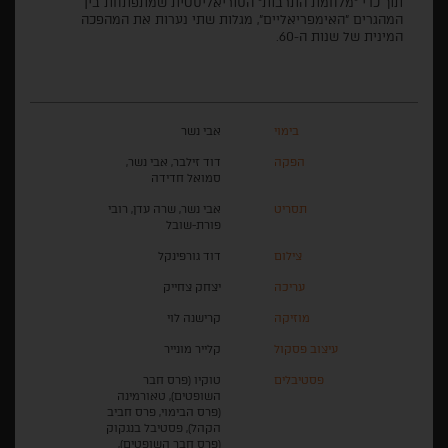
תוך כדי "מלחמת התרבות" הסוריאליסטית שמתפתחת בין
המהגרים "האימפריאליים", מגלות שתי נערות את המהפכה
המינית של שנות ה-60.
בימוי
אבי נשר
הפקה
דוד זילבר, אבי נשר,
סמואל חדידה
תסריט
אבי נשר, שרה עדן, רובי
פורת-שובל
צילום
דוד גורפינקל
עריכה
יצחק צחייק
מוזיקה
קרישנה לוי
עיצוב פסקול
קלייר מונייר
פסטיבלים
טוקיו (פרס חבר
השופטים), טאורמינה
(פרס הבימוי, פרס חביב
הקהל), פסטיבל בנגקוק
(פרס חבר השופטים),