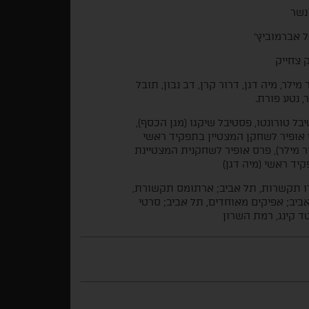
נשר
 אברמוביץ'
 צחייק
 מילר, מיה דגן, דרור קרן, דב נבון, תובל
, נטע פורת.
בל טורונטו, פסטיבל שיקגו (מגן הכסף),
אופיר לשחקן המצטיין בתפקיד ראשי
ר מילר), פרס אופיר לשחקנית המצטיינת
יד ראשי (מיה דגן)
 תקשרות, תל אביב; ארתומס תקשורת,
ביב; אפיקים מאוחדים, תל אביב; סרטי
יטד קינג, רמת השרון