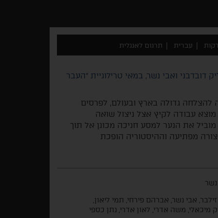
עברית
תרגום לאנגלית
ק דובדבני ואבי נשר, במאי טרילוגיית "העבר
 להצלחה גדולה בארץ ובעולם, לפרסים
ות. השנה היא 1968. נער חיפאי מוצא עבודה לקיץ אצל ניצול שואה
וביל את הנער למסע חניכה מכונן אל תוך
ורה מפתיעה וההיסטוריה הופכת
נשר
זילבר, אבי נשר, אברהם פירחי, תמי ליאון,
ק מיכאלי, משה אדרי, לאון אדרי, נתן כספי