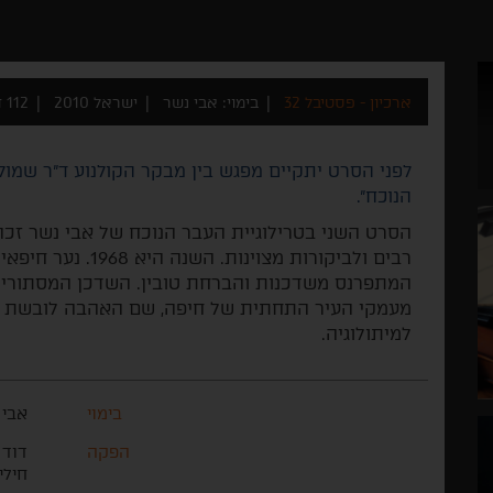
ארכיון - פסטיבל 32
בימוי: אבי נשר
ישראל 2010
112 דקות
לפני הסרט יתקיים מפגש בין מבקר הקולנוע ד"ר שמולי
הנוכח".
הסרט השני בטרילוגיית העבר הנוכח של אבי נשר זכה
רבים ולביקורות מצוינ
המתפרנס משדכנות והברחת טובין. השדכן המסתורי מ
מעמקי העיר התחתית של חיפה, שם האהבה לובשת צ
למיתולוגיה.
בימוי
אבי 
הפקה
דוד 
חילי