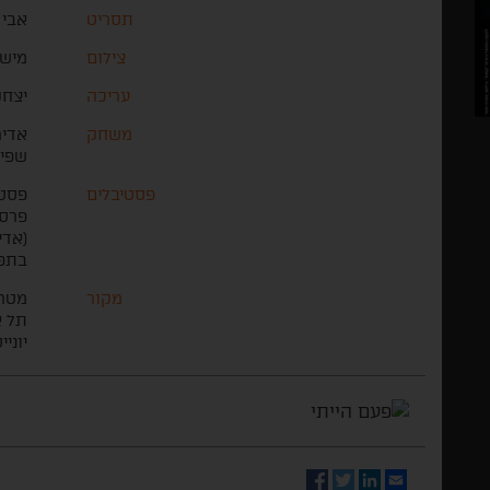
תסריט
אבי 
צילום
מישל
עריכה
יצחק
משחק
אדיר
שפיר
פסטיבלים
פסטי
פרס 
(אדי
בתפק
מקור
מטרו
תל א
יוני
Facebook
Twitter
LinkedIn
Email