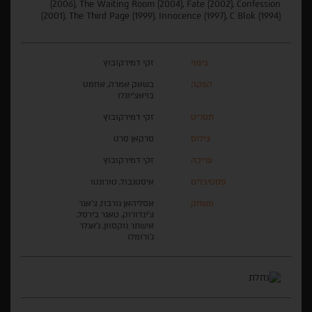
(2006), The Waiting Room (2004), Fate (2002), Confession
(2001), The Third Page (1999), Innocence (1997), C Blok (1994)
בימוי
זקי דמירקובוץ
הפקה
בשאק אמרה, אחמט
בויאצ'יוגלו
תסריט
זקי דמירקובוץ
צילום
סרקאן סרט
עריכה
זקי דמירקובוץ
פסטיבלים
איסטנבול, טורונטו
משחק
אסליהאן גורבוז, צ'אנר
צ'ינדורוק, טאנר בירסל,
אישתר גוקסוון, ג'אגלר
ג'ורומלו