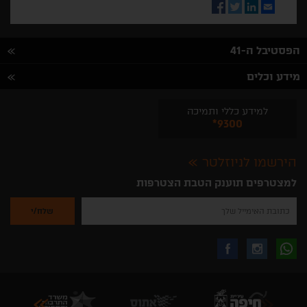
Facebook
Twitter
LinkedIn
Email
הפסטיבל ה-41
מידע וכלים
למידע כללי ותמיכה
*9300
הירשמו לניוזלטר
למצטרפים תוענק הטבת הצטרפות
נא
להזין
את
כתובת
האימייל
לקבלת
עקבו
עקבו
שלך
להרשמה
לקבלת
עידכונים
אחרינו
אחרינו
ניוזלטרים
מהאתר
בווצאפ
באינסטגרם
בפייסבוק