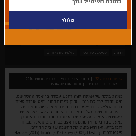
זקי דמירקובוץ
תחרות כרמל - התחרות לקולנוע בינלאומי 2016
דרמה
פסטיבל טורונטו
קולנוע טורקי חדש
ארכיון - פסטיבל 32
בימוי: זקי דמירקובוץ
טורקיה, גרמניה 2016
145 דקות
טורקית
תרגום לעברית, אנגלית
כמאל, בעלה של אמינה, יוצא לחפש עבודה ברומניה ונאסר שם.
היא נותרת לבד עם בנם, שזקוק לניתוח דחוף, והיא אובדת עצות.
בבית המלאכה בו היא עובדת בתפירה אמינה פוגשת את זיה,
שהיה הבוס של כמאל ותמיד חיבב אותה. זיה לא נשאר אדיש
ליאוש של אמינה ומציע לשלם עבור הניתוח. חודשים אחר כך
כמאל שב הביתה ולהפתעתו המצב בבית טוב, אמינה עובדת
והבן בריא. ואז הוא מוצא את החשבון של בית החולים.
פילמוגרפיה: Nausea (2015), Inside (2012), Envy (2009), Destiny