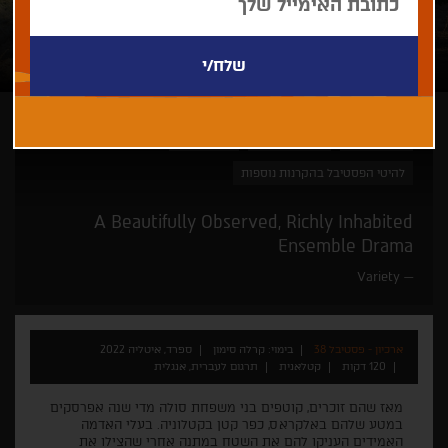
קרלה סימון
פסטיבל ברלין
זוכי פרסים
להיטי הפסטיבל בהקרנות נוספות
A Beautifully Observed, Richly Inhabited
Ensemble Drama
Variety
ארכיון - פסטיבל 38
בימוי: קרלה סימון
ספרד, איטליה 2022
120 דקות
קטלאנית
תרגום לעברית, אנגלית
מאז שהם זוכרים, קוטפים בני משפחת סולה מדי שנה אפרסקים
במטע שלהם באלקראס, כפר קטן בקטלוניה. בעלי האדמה
האמידים העניקו להם את השטח במתנה אחרי שהצילו את