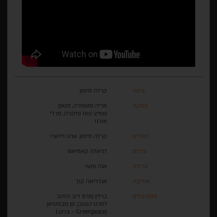
בימוי
קרלה סימון
הפקה
מריה סאמורה, סטפן
שמיץ, טונו פולגרה, סרז'י
מורנו
תסריט
קרלה סימון, ארנו וילארו
צילום
דניאלה קאחיאס
עריכה
אנה פאף
מוזיקה
אנדריאה קוך
פסטיבלים
ברלין (פרס דוב הזהב
לסרט הטוב), סן סבסטיאן
(Lurra – Greenpeace