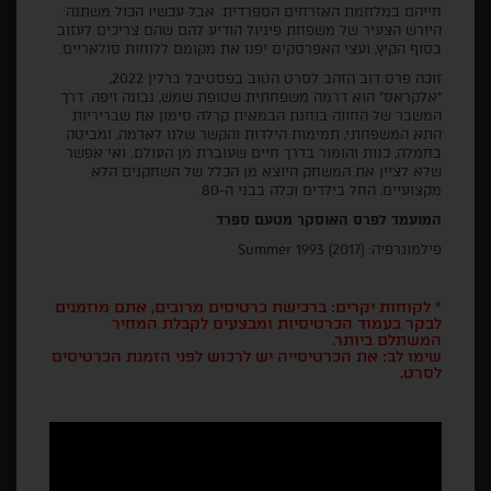
חייהם במלחמת האזרחים הספרדית. אבל עכשיו הכול משתנה:
היורש הצעיר של משפחת פיניול הודיע להם שהם צריכים לעזוב
בסוף הקיץ, ועצי האפרסקים יפנו את מקומם ללוחות סולאריים.
זוכה פרס דוב הזהב לסרט הטוב בפסטיבל ברלין 2022,
"אלקראס" הוא דרמה משפחתית שטופת שמש, נבונה ויפה. דרך
המשבר של החווה בוחנת הבמאית קרלה סימון את שבריריות
התא המשפחתי, תמימות הילדות והקשר שלנו לאדמה, ומביטה
בחמלה, כנות והומור בדרך חיים שעוברת מן העולם. ואי אפשר
שלא לציין את המשחק היוצא מן הכלל של השחקנים הלא
מקצועיים, החל בילדים וכלה בבני ה-80.
המועמד לפרס האוסקר מטעם ספרד
פילמוגרפיה: Summer 1993 (2017)
* לקוחות יקרים: ברכישת כרטיסים מרובים, אתם מוזמנים
לבקר בעמוד הכרטיסיות ומבצעים לקבלת המחיר
המשתלם ביותר.
שימו לב: את הכרטיסייה יש לרכוש לפני הזמנת הכרטיסים
לסרט.