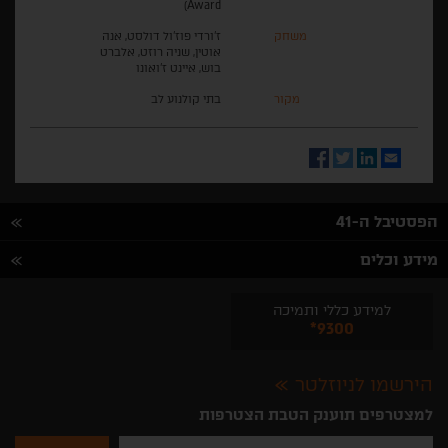
Award)
משחק
ז'ורדי פוז'ול דולסט, אנה
אוטין, שניה רוזט, אלברט
בוש, איינט ז'ואונו
מקור
בתי קולנוע לב
Facebook
Twitter
LinkedIn
Email
הפסטיבל ה-41
מידע וכלים
למידע כללי ותמיכה
*9300
הירשמו לניוזלטר
למצטרפים תוענק הטבת הצטרפות
נא