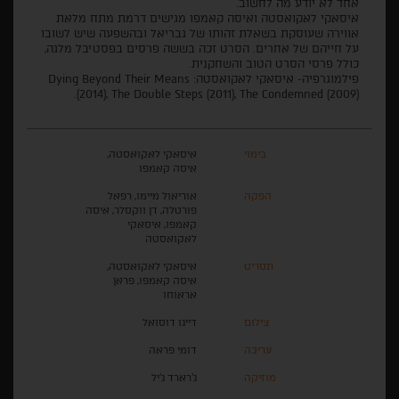
אחד לא יודע מה לחשוב.
איסאקי לאקואסטה ואיסה קאמפו מגישים דרמת מתח מלאת
אווירה שעוסקת בשאלת זהותו של גבריאל ובהשפעה שיש לשובו
על חייהם של אחרים. הסרט זכה בששה פרסים בפסטיבל מלגה,
כולל פרסי הסרט הטוב והשחקנית.
פילמוגרפיה- איסאקי לאקואסטה: Dying Beyond Their Means
(2014), The Double Steps (2011), The Condemned (2009).
בימוי
איסאקי לאקואסטה,
איסה קאמפו
הפקה
אוריאול מיימו, רפאל
פורטלה, דן ווקסלר, איסה
קאמפו, איסאקי
לאקואסטה
תסריט
איסאקי לאקואסטה,
איסה קאמפו, פראן
אראוחו
צילום
דייגו דוסואל
עריכה
דומי פראה
מוזיקה
ג'רארד ג'יל