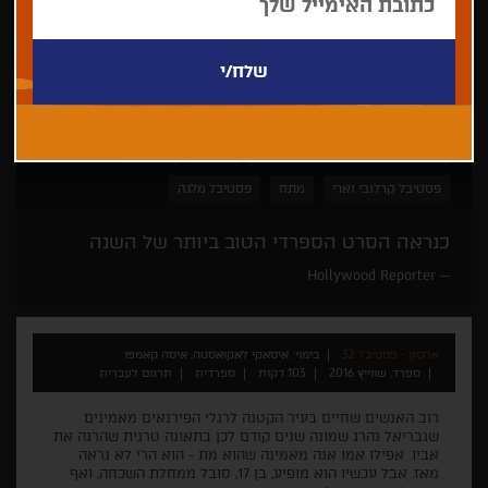
איסאקי לאקואסטה, איסה קאמפו
דרמה
פנורמה
פסטיבל קרלובי וארי
מתח
פסטיבל מלגה
כנראה הסרט הספרדי הטוב ביותר של השנה
Hollywood Reporter
ארכיון - פסטיבל 32
בימוי: איסאקי לאקואסטה, איסה קאמפו
ספרד, שווייץ 2016
103 דקות
ספרדית
תרגום לעברית
רוב האנשים שחיים בעיר הקטנה לרגלי הפירנאים מאמינים
שגבריאל נהרג שמונה שנים קודם לכן בתאונה טרגית שהרגה את
אביו. אפילו אמו אנה מאמינה שהוא מת - הוא הרי לא נראה
מאז. אבל עכשיו הוא מופיע, בן 17, סובל ממחלת השכחה, ואף