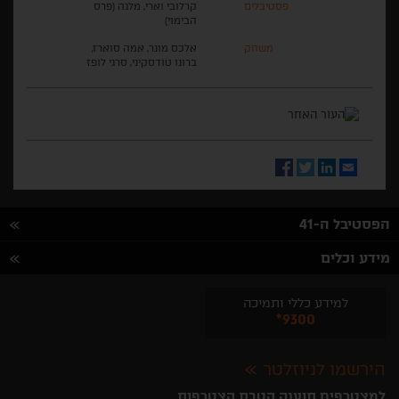
פסטיבלים
קרלובי וארי, מלגה (פרס
הבימוי)
משחק
אלכס מונר, אמה סוארז,
ברונו טודסקיני, סרגי לופז
Facebook
Twitter
LinkedIn
Email
הפסטיבל ה-41
מידע וכלים
למידע כללי ותמיכה
*9300
הירשמו לניוזלטר
למצטרפים תוענק הטבת הצטרפות