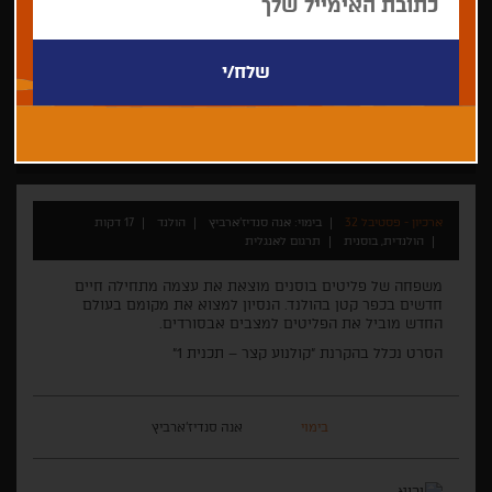
אנה סנדיז'ארביץ
קצר
ארכיון - פסטיבל 32
בימוי: אנה סנדיז'ארביץ
הולנד
17 דקות
הולנדית, בוסנית
תרגום לאנגלית
משפחה של פליטים בוסנים מוצאת את עצמה מתחילה חיים
חדשים בכפר קטן בהולנד. הנסיון למצוא את מקומם בעולם
החדש מוביל את הפליטים למצבים אבסורדים.
הסרט נכלל בהקרנת "קולנוע קצר – תכנית 1"
בימוי
אנה סנדיז'ארביץ