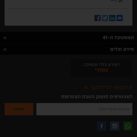
Facebook
Twitter
LinkedIn
Email
הפסטיבל ה-41
מידע וכלים
למידע כללי ותמיכה
*9300
הירשמו לניוזלטר
למצטרפים תוענק הטבת הצטרפות
נא
להזין
את
כתובת
האימייל
לקבלת
עקבו
עקבו
שלך
להרשמה
לקבלת
עידכונים
אחרינו
אחרינו