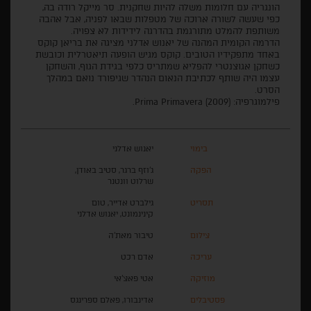
הונגריה עם חלומות משלה להיות שחקנית. סר מייקל רודה בה,
כפי שעשה לשורה ארוכה של מטפלות שבאו לפניה, אבל אהבה
משותפת להמלט מתורגמת בהדרגה לידידות לא צפויה.
הדרמה הקומית המהנה של יאנוש אדלני מציגה את בריאן קוקס
באחד מתפקידיו הטובים. קוקס מגיש הופעה תיאטרלית וכובשת
כשחקן אגוצנטרי להפליא שמתריס כלפי בגידת הגוף, והשחקן
עצמו היה שותף לכתיבת הנאום הנהדר שגיפורד נואם במהלך
הסרט.
פילמוגרפיה: Prima Primavera (2009).
בימוי
יאנוש אדלני
הפקה
ג'וזף ברגר, סטיב באודן,
שרלוט וונטנר
תסריט
גילברט אדייר, טום
קינינמונט, יאנוש אדלני
צילום
טיבור מאת'ה
עריכה
אדם רכט
מוזיקה
אטי פאצ'אי
פסטיבלים
אדינבורו, פאלם ספרינגס