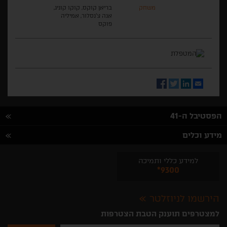
משחק
בריאן קוקס, קוקו קוניג,
אנה צ'נסלור, אמיליה
פוקס
Facebook
Twitter
LinkedIn
Email
הפסטיבל ה-41
מידע וכלים
למידע כללי ותמיכה
*9300
הירשמו לניוזלטר
למצטרפים תוענק הטבת הצטרפות