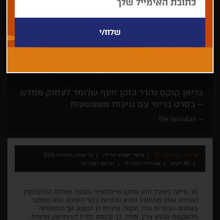
יאנוש אדלני
דרמה
פנורמה
פסטיבל אדינבורו
בריאן קוקס נהדר כזקן זועף שלומד לצחוק מחדש
– בסרט בריטי עם נגיעות משעשעות
The Guardian
ארכיון - פסטיבל 32
בימוי: יאנוש אדלני
בריטניה, הונגריה 2016
89 דקות
אנגלית, הונגרית
תרגום לעברית
סר מייקל גיפורד הוא שחקן שייקספירי מבוגר, ומחלת הפרקינסון
הותירה אותו מתוסכל ומלא טרוניות כלפי העולם. הוא מסתגר
באחוזה הכפרית שלו, מקווה שיניחו לו לנפשו, אך המשפחה
מתעקשת שהוא צריך עזרה. כך נכנסת לחייו דורותיאה, מהגרת