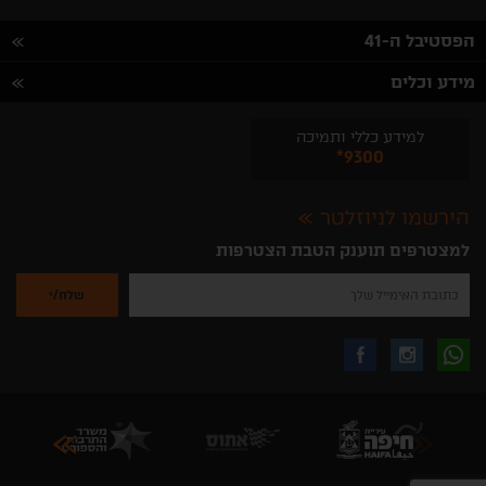
הפסטיבל ה-41
מידע וכלים
למידע כללי ותמיכה
*9300
הירשמו לניוזלטר
למצטרפים תוענק הטבת הצטרפות
נא
להזין
את
כתובת
האימייל
לקבלת
עקבו
עקבו
שלך
להרשמה
לקבלת
עידכונים
אחרינו
אחרינו
ניוזלטרים
מהאתר
בווצאפ
באינסטגרם
בפייסבוק