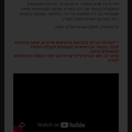
החיים של אדם שמסרב להיות קורבן. הדרמה התקופתית
המוקפדת כובשת את לבנו כשהיא מוצאת אופטימיות, חמלה
ואנושיות בברלין המותשת של ימי המלחמה, ומעוגנת בהופעה
רבת קסם של לואיס הופמן ("אפל").
פילמוגרפיה: Color of the Ocean (2011).
* לקוחות יקרים: ברכישת כרטיסים מרובים, אתם מוזמנים
לבקר בעמוד הכרטיסיות ומבצעים לקבלת המחיר
המשתלם ביותר.
שימו לב: את הכרטיסייה יש לרכוש לפני הזמנת הכרטיסים
לסרט.