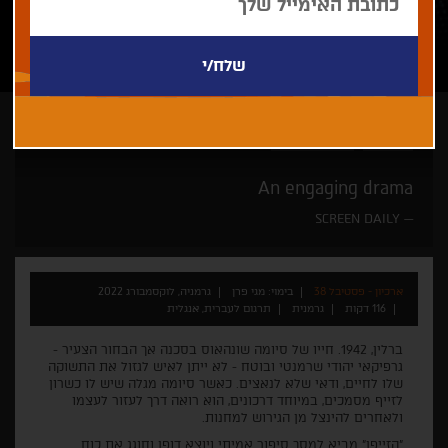
מגי פרן
פסטיבל ברלין
An engaging drama
SCREEN DAILY
ארכיון - פסטיבל 38
בימוי: מגי פרן
גרמניה, לוקסמבורג 2022
116 דקות
גרמנית
תרגום לעברית, אנגלית
ברלין, 1942. חייו של סיומה שונהאוס בסכנה אך הבחור הצעיר -
גרפיקאי יהודי שרמנטי ובוטח - לא ייתן לאיש לגזול את התשוקה
שלו לחיים, ודאי שלא לנאצים. כאשר סיומה מגלה שיש לו כשרון
לזייף מסמכים, במיוחד דרכונים, הוא רואה דרך לעזור לעצמו
ולאחרים להינצל מן הגירוש למחנות.
"הזייפן" מביא למסך סיפור אמיתי ויוצא דופן וחוגג את כוח