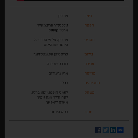
בימוי
מגי פרן
הפקה
אלכסנדר פריצמאייר,
מרטין קושוק
תסריט
מגי פרן, על פי ספרו של
סיומה שונהאוס
צילום
כריסטיאן שטנגאסזינגר
עריכה
רוברט שטרנה
מוזיקה
מריו גריגורוב
פסטיבלים
ברלין
משחק
לואיס הופמן, יונתן ברלין,
לונה ודלר, נינה גומיך,
מארק לימפאך
מקור
בטא סינמה
Facebook
Twitter
LinkedIn
Email