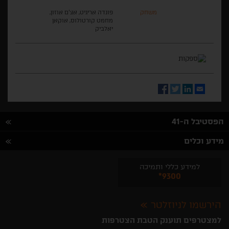
משחק
פונדה אריגיט, אצ'ם אוזון,
מחמט קורטולוס, אוקאן
יאלביק
Facebook
Twitter
LinkedIn
Email
הפסטיבל ה-41
מידע וכלים
למידע כללי ותמיכה
*9300
הירשמו לניוזלטר
למצטרפים תוענק הטבת הצטרפות