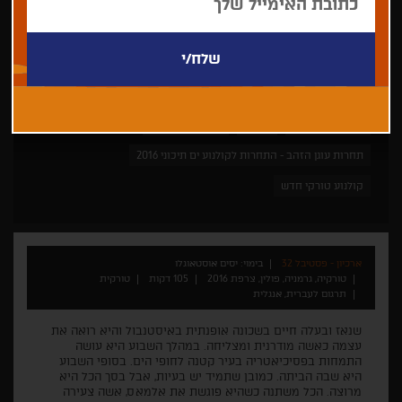
יסים אוסטאוגלו
דרמה
פסטיבל טורונטו
תחרות עוגן הזהב - התחרות לקולנוע ים תיכוני 2016
קולנוע טורקי חדש
ארכיון - פסטיבל 32
בימוי: יסים אוסטאוגלו
טורקיה, גרמניה, פולין, צרפת 2016
105 דקות
טורקית
תרגום לעברית, אנגלית
שנאז ובעלה חיים בשכונה אופנתית באיסטנבול והיא רואה את
עצמה כאשה מודרנית ומצליחה. במהלך השבוע היא עושה
התמחות בפסיכיאטריה בעיר קטנה לחופי הים. בסופי השבוע
היא שבה הביתה. כמובן שתמיד יש בעיות, אבל בסך הכל היא
מרוצה. הכל משתנה כשהיא פוגשת את אלמאס, אשה צעירה