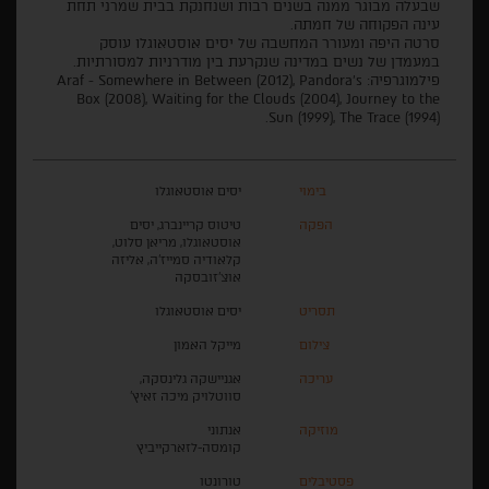
שבעלה מבוגר ממנה בשנים רבות ושנחנקת בבית שמרני תחת
עינה הפקוחה של חמתה.
סרטה היפה ומעורר המחשבה של יסים אוסטאוגלו עוסק
במעמדן של נשים במדינה שנקרעת בין מודרניות למסורתיות.
פילמוגרפיה: Araf - Somewhere in Between (2012), Pandora's
Box (2008), Waiting for the Clouds (2004), Journey to the
Sun (1999), The Trace (1994).
בימוי
יסים אוסטאוגלו
הפקה
טיטוס קריינברג, יסים
אוסטאוגלו, מריאן סלוט,
קלאודיה סמייז'ה, אליזה
אוצ'זובסקה
תסריט
יסים אוסטאוגלו
צילום
מייקל האמון
עריכה
אגניישקה גלינסקה,
סווטלויק מיכה זאיץ'
מוזיקה
אנתוני
קומסה-לזארקייביץ
פסטיבלים
טורונטו