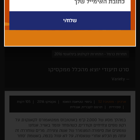
טטיאנה הואסו
תיעודי
פסטיבל ברלין
תחרות כרמל - התחרות לקולנוע בינלאומי 2016
סרט תיעודי יוצא מהכלל ממקסיקו
Variety
ארכיון - פסטיבל 32
בימוי: טטיאנה הואסו
מקסיקו 2016
105 דקות
ספרדית
תרגום לעברית, אנגלית
במהלך מסע של 2,000 ק"מ באוטובוס ממטאמורס לקאנקוס, על
רקע נופים צחיחים וקודרים, כשהפחד עומד באויר, אנחנו
שומעים את סיפורה המצמרר של אשה צעירה. מרים שוחררה זה
עתה מן הכלא אחרי שנאסרה, על לא עוול בכפה, באשמת 'סחר