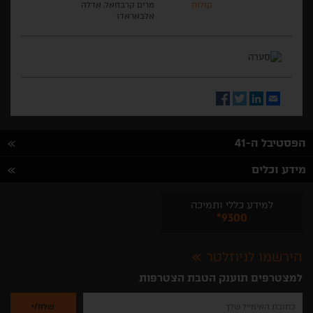
קולות
מרים קרבחאל, אדלה
אלבאראדו
Facebook
Twitter
LinkedIn
Email
הפסטיבל ה-41
מידע וכלים
למידע כללי ותמיכה
*9300
הירשמו לניוזלטר
למצטרפים תוענק הטבת הצטרפות
נא
להזין