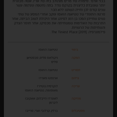
בבני אדם'. סיפורה של מרים מצטלב בזה של אדל, אשה מבוגרת
יותר שעובדת כליצנית בקרקס נודד. בתה נחטפה ונעלמה עשר
שנים קודם לכן וחייה השתנו ללא הכר.
סרטה התעודי של טטיאנה הואסו עוקב אחרי המסע של שתי
נשים שחייהן הפכו בן רגע לסיוט, אחר היכולת לשוב הביתה, אחר
התרבות של האלימות שמשחיתה את מכסיקו, אחר חוסר הצדק
והשחיתות של הרשויות.
פילמוגרפיה: The Tiniest Place (2011).
בימוי
טטיאנה הואסו
הפקה
ניקולאס סליס, סבסטיאן
סליס
תסריט
טטיאנה הואסו
צילום
ארנסטו פארדו
עריכה
לוקרסיה גוטיירז
מאופומה, טטיאנה הואסו
מוזיקה
לאונרדו הייבלום, אאקובו
ליברמן
פסטיבלים
ברלין, קרלובי וארי, סרייבו