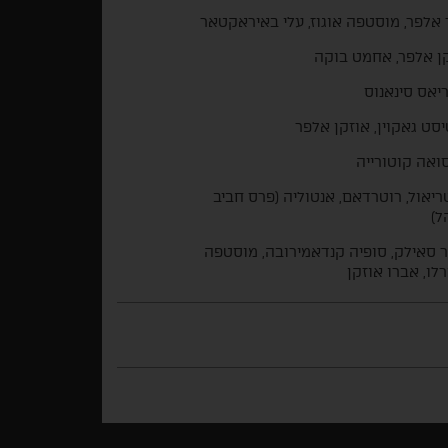
 אלפר, מוסטפה אוגוז, עלי באיראקטאר
ן אלפר, אחמט בוקה
יאס סינאנוס
סט גאקוין, אוזקן אלפר
ואה קוטורייה
ריאול, רוטרדאם, אנטוליה (פרס חביב
ל)
ר סאילק, סופיה קנדאמירובה, מוסטפה
רלו, אברו אוזקן