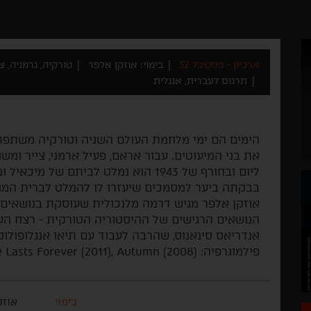
ארכיון - פסטיבל 32
בימוי: אוזקן אלפר
טורקיה, גרמניה, צרפ
תרגום לעברית, אנגלית
הימים הם ימי מלחמת העולם השניה וטורקיה משתפת 
את בני המיעוטים. עבור אראם, פעיל ארמני, צייר ומש
ליום ובחורף של 1943 הוא נמלט לביתם של 
בבקתה ביער למסמכים שיעזרו לו להמלט לברית המו
אוזקן אלפר מגיש דרמה מלנכולית שעוסקת בנושאים של
הנושאים הרגישים של ההיסטוריה הטורקית - רצח הע
אנדריאס סינאנוס, שהרבה לעבוד עם תיאו אנגלופולוס
פילמוגרפיה: Future Lasts Forever (2011), Autumn (2008).
בימוי
אוזק