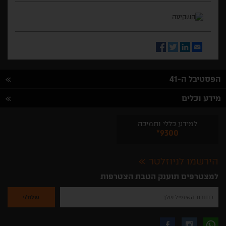
Facebook
Twitter
LinkedIn
Email
הפסטיבל ה-41
מידע וכלים
למידע כללי ותמיכה
*9300
הירשמו לניוזלטר
למצטרפים תוענק הטבת הצטרפות
נא
להזין
את
כתובת
האימייל
לקבלת
עקבו
עקבו
שלך