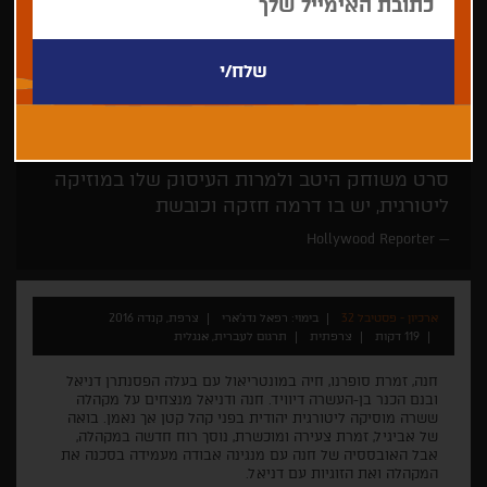
רפאל נדג’ארי
דרמה
במעמד היוצרים
סרט משוחק היטב ולמרות העיסוק שלו במוזיקה
ליטורגית, יש בו דרמה חזקה וכובשת
Hollywood Reporter
ארכיון - פסטיבל 32
בימוי: רפאל נדג’ארי
צרפת, קנדה 2016
119 דקות
צרפתית
תרגום לעברית, אנגלית
חנה, זמרת סופרנו, חיה במונטריאול עם בעלה הפסנתרן דניאל
ובנם הכנר בן-העשרה דיוויד. חנה ודניאל מנצחים על מקהלה
ששרה מוסיקה ליטורגית יהודית בפני קהל קטן אך נאמן. בואה
של אביגיל, זמרת צעירה ומוכשרת, נוסך רוח חדשה במקהלה,
אבל האובססיה של חנה עם מנגינה אבודה מעמידה בסכנה את
המקהלה ואת הזוגיות עם דניאל.