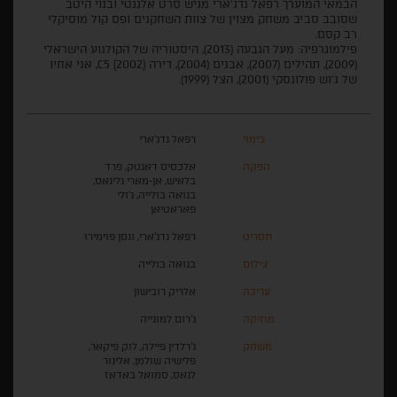
הבמאי המוערך רפאל נדג’ארי מגיש סרט אלגנטי ובנוי היטב
שסובב סביב משחק מצוין של צוות השחקנים ופס קול מוסיקלי
רב קסם.
פילמוגרפיה: מעל הגבעה (2013), היסטוריה של הקולנוע הישראלי
(2009), תהילים (2007), אבנים (2004), דירה C5 (2002), אני אחיו
של ג'וש פולונסקי (2001), הצל (1999).
בימוי
רפאל נדג’ארי
הפקה
אלכסיס דאנטק, פרד
בלאיש, אן-מארי גלינאס,
בנואה בולייה, ג'ולי
פאראטיאן
תסריט
רפאל נדג’ארי, ונסן פוימירו
צילום
בנואה בולייה
עריכה
אלריק רובישון
מוזיקה
ג'רום למונייה
משחק
ג'רלדין פיילה, לוק פיקאר,
פלישיה שולמן, אלינור
לגאס, סמואל באדאז