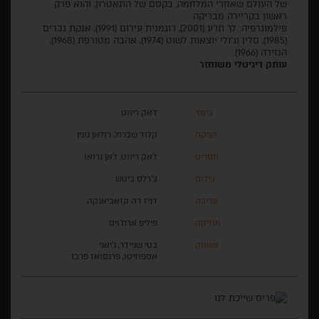
של העולם שאחרי המלחמה, בקסם של התאטרון, והוא פרק
ראשון בקריירה מבריקה.
פילמוגרפיה: לך תדע (2001), דוגמנית עירום (1991), אנקת גברים
(1985), סלין וג'ולי יוצאות לשוט (1974), אהבה מטורפת (1968),
הנזירה (1966).
עותק דיגיטלי משוחזר
בימוי
ז'אק ריווט
הפקה
קלוד שברול, רולאן נונין
תסריט
ז'אק ריווט, ז'אן גרואו
צילום
צ'רלס ביטש
עריכה
דניז דה קזאביאנקה
מוזיקה
פיליפ ארת'ויס
משחק
בטי שניידר, ג'יאני
אספוזיטו, פרנסואז פרבו