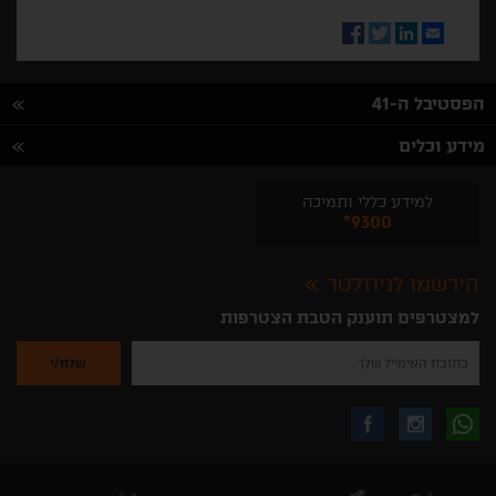
Facebook
Twitter
LinkedIn
Email
הפסטיבל ה-41
מידע וכלים
למידע כללי ותמיכה
*9300
הירשמו לניוזלטר
למצטרפים תוענק הטבת הצטרפות
נא
להזין
את
כתובת
האימייל
לקבלת
עקבו
עקבו
שלך
להרשמה
לקבלת
עידכונים
אחרינו
אחרינו
ניוזלטרים
מהאתר
בווצאפ
באינסטגרם
בפייסבוק