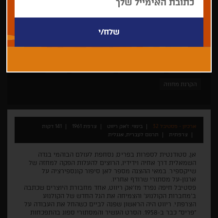
ז'אק ריווט
חיפה-קלאסיקס
עותק משוחזר
דרמה
הקרנת מחווה
ארכיון - פסטיבל 32
בימוי: ז'אק ריווט
צרפת 1961
141 דקות
צרפתית
תרגום לעברית, אנגלית
אן, סטודנטית לספרות בפריס, נסחפת לעולם הבוהמי בגדה
השמאלית דרך אחיה וידידיו, הרוצים להעלות הפקה למחזה של
שייקספיר. במאי ההצגה מספר לאן סיפור קונספירציה על
ארגון-על מסתורי שרודף אחריו.
פסטיבל חיפה נפרד מז'אק ריווט, אחד מחבורת היוצרים שכתבה
ב'מחברות הקולנוע' והצמיחה את הגל החדש של הקולנוע
הצרפתי. ריווט היה הראשון שפנה לביים כשהחל את העבודה על
"פריס" כבר ב-1958. הסרט העשיר והמסתורי ספוג בהתפכחות