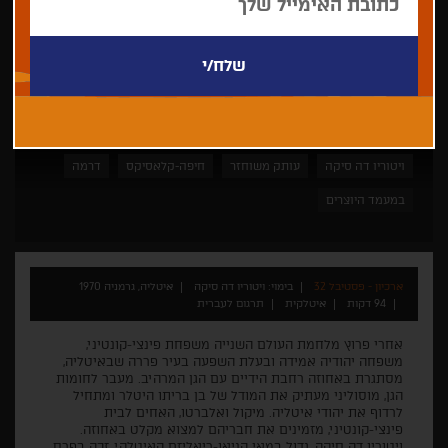
ויטוריו דה סיקה
עותק משוחזר
חיפה-קלאסיקס
דרמה
במעמד היוצרים
ארכיון - פסטיבל 32
בימוי: ויטוריו דה סיקה
איטליה, גרמניה 1970
94 דקות
איטלקית
תרגום לעברית
אחרי פרוץ מלחמת העולם השנייה משפחת פינצי-קונטיני,
משפחה יהודיה אמידה ובעלת השפעה בעיר פררה שבאיטליה,
מסתגרת באחוזה רחבת הידיים עם הגן המרהיב. מעבר לחומות
הגן, מוסוליני מעתיק את המודל של בן בריתו היטלר ומתחיל
לרדוף את יהודי איטליה. מיקול ואלברטו, האחים לבית
פינצי-קונטיני, מזמינים את חבריהם למצוא מקלט באחוזה.
ויטוריו דה סיקה, גדול במאי הניאו-ריאליזם האיטלקי, זכה בפרס