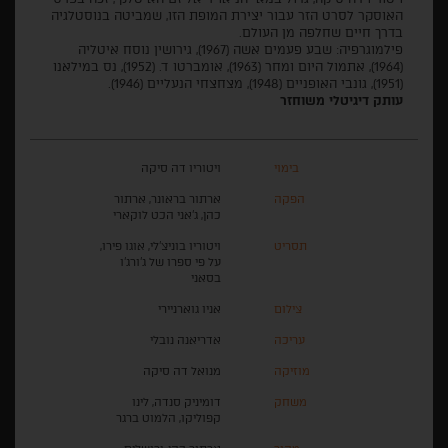
האוסקר לסרט הזר עבור יצירת המופת הזו, שמביטה בנוסטלגיה
בדרך חיים שחלפה מן העולם.
פילמוגרפיה: שבע פעמים אשה (1967), גירושין נוסח איטליה
(1964), אתמול היום ומחר (1963), אומברטו ד. (1952), נס במילאנו
(1951), גונבי האופניים (1948), מצחצחי הנעליים (1946).
עותק דיגיטלי משוחזר
בימוי
ויטוריו דה סיקה
הפקה
ארתור בראונר, ארתור
כהן, ג'אני הכט לוקארי
תסריט
ויטוריו בוניצ'לי, אוגו פירו,
על פי ספרו של ג'ורג'ו
בסאני
צילום
אניו גוארניירי
עריכה
אדריאנה נובלי
מוזיקה
מנואל דה סיקה
משחק
דומיניק סנדה, לינו
קפוליקו, הלמוט ברגר