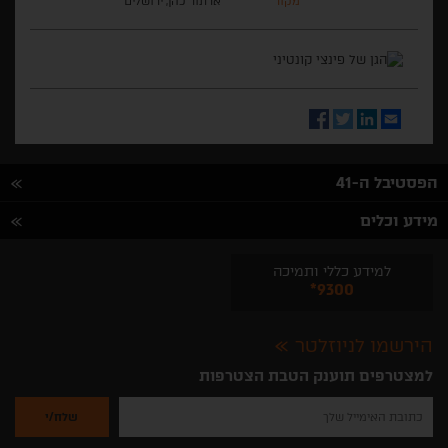
מקור
ארתור כהן, ירושלים
Facebook
Twitter
LinkedIn
Email
הפסטיבל ה-41
מידע וכלים
למידע כללי ותמיכה
*9300
הירשמו לניוזלטר
למצטרפים תוענק הטבת הצטרפות
נא
להזין
את
כתובת