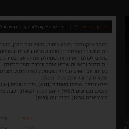
ארכיון - פסטיבל 32
בימוי: אנדריי קונצ'לובסקי
רוסיה 2014
בחבל ארקנגלסק בצפון רוסיה, לחופי הים הלבן, פזור
של תושבי הקהילות הקטנות שזורים ביערות, באגמים
שלהם לעולם הוא הדוור, שמחלק את הדואר בסירת מ
של הדוור והאישה שהוא אוהב עוברת לעיר הגדולה.
בסרטו זוכה פר
ומלא חיבה של עולם הולך ונעלם.
סיביריאדה (1978), הדוד וניה (1970).
בימוי
אנדר
הפקה
אנדר