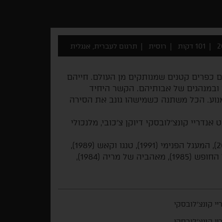
101 דקות
רוסית
תרגום לעברית, אנגלית
ים כפרים קטנים שמנותקים מן העולם. חייהם
 ובמנהגים של אבותיהם. הקשר היחיד
נוע. הכל משתנה כשמישהו גונב את הסירה
ס הבימוי בפסטיבל ונציה 2014, משרטט אנדריי קונצ'לובסקי דיוקן צ'כובי, מלנכולי
פילמוגרפיה: מפצח האגוזים (2011), בית השוטים (2002), המעגל הפנימי (1991), טנגו וקאש (1989),
אנשים מבוישים (1987), דואט לאחד (1986), רכבת אל החופש (1985), מאהביה של מריה (1984),
יי קונצ'לובסקי
יי קונצ'לובסקי