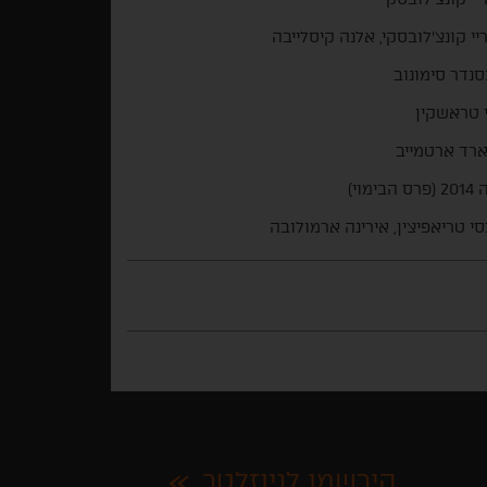
יי קונצ'לובסקי, אלנה קיסלייבה
נדר סימונוב
 טראשקין
רד ארטמייב
הבימוי)
י טריאפיצין, אירינה ארמולובה
הירשמו לניוזלטר