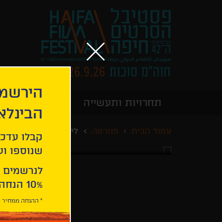
הירשמו
תחרויות ותעשייה
מידע כללי
הבינלא
עמוד הבית
פנורמה
לילותיו הלבנים של הד
קבלו עדכו
שנוספו ועו
לנרשמים 
10% הנחה ברכישת 2 כרטיסים לסרטי הפסטיבל .
* ההנחה ממחיר כ