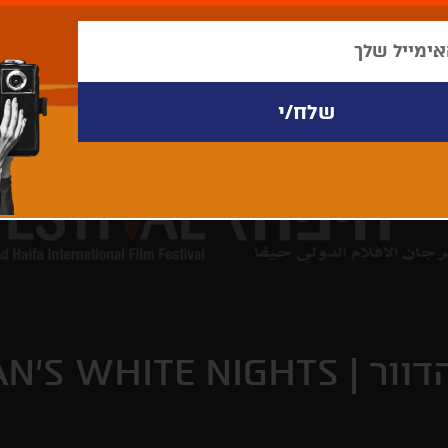
דוור |
N'S WHITE NIGHTS