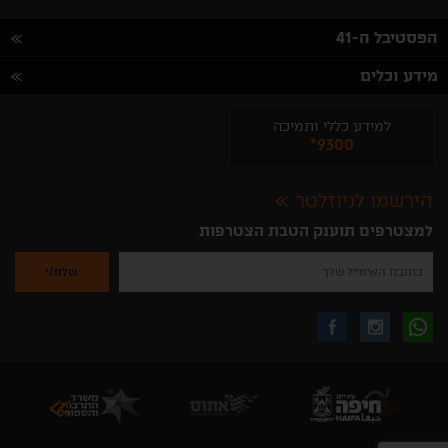
הפסטיבל ה-41
מידע וכלים
למידע כללי ותמיכה
*9300
הירשמו לניוזלטר
למצטרפים תוענק הטבת הצטרפות
נא
להזין
את
כתובת
האימייל
לקבלת
עקבו
עקבו
שלך
להרשמה
לקבלת
עידכונים
אחרינו
אחרינו
ניוזלטרים
מהאתר
בווצאפ
באינסטגרם
בפייסבוק