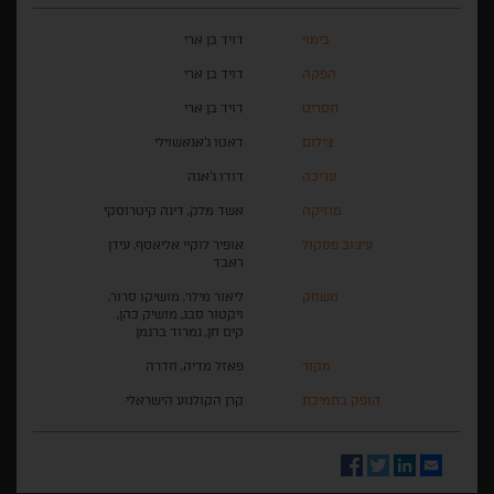
בימוי
דויד בן ארי
הפקה
דויד בן ארי
תסריט
דויד בן ארי
צילום
דאטו ג'אנאשוילי
עריכה
דודו ג'אנה
מוזיקה
אשד מלק, דינה קיטרוסקי
עיצוב פסקול
אופיר לוקיי אליאסף, עידן
ראבד
משחק
ליאור מילר, מושיקו סרור,
ויקטור סבג, מושיק כהן,
קים חן, נמרוד ברגמן
מקור
פאזל מדיה, חדרה
הופק בתמיכת
קרן הקולנוע הישראלי
Facebook
Twitter
LinkedIn
Email