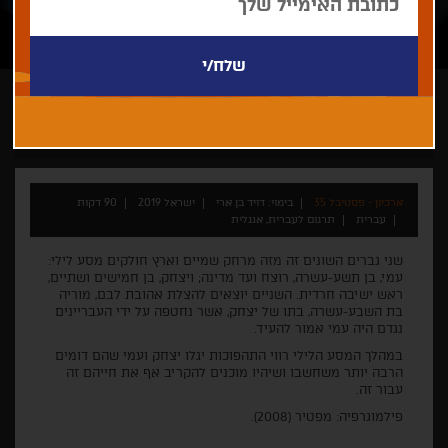
דויד בן ארי
ארכיון - פסטיבל 35
בימוי: דויד בן ארי
ישראל 2019
90 דקות
עברית
תרגום לעברית, אנגלית
שני גברים השונים זה מזה מרחק שמיים וארץ חולקים מסע לילי:
עמי, בן תשע-עשרה, רוצח ועד מדינה; ויצחק, בן חמישים ושתיים,
ראש ישיבה חרדית. השניים יוצאים להצלת אהובת לבם, מוריה
בת השבע-עשרה, בתו של יצחק, אשר נחטפה על ידי העבריינים
נגדם היה עמי אמור להעיד.
במהלך המסע הלילי רווי התהפוכות יגלו יצחק ועמי שהם דומים
הרבה יותר משחשבו ושיהיו מוכנים להקריב אף את חייהם זה
עבור זה.
פילמוגרפיה: מפטיר (2008).