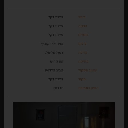
בימוי
איילת דקל
הפקה
איילת דקל
תסריט
איילת דקל
צילום
טניה אייזיקוביץ'
עריכה
דנאל אל-פלג
מוזיקה
און קדוש
עיצוב פסקול
אביב אלדמע
מקור
איילת דקל
הופק בתמיכת
יס דוקו