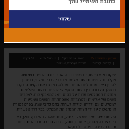
איילת דקל
ארכיון - פסטיבל 35
בימוי: איילת דקל
ישראל 2019
61 דקות
עברית, ערבית
תרגום לעברית, אנגלית
"מקום מפלט" עוקב במשך כשנה אחר שגרת החיים בשלושה
מקלטים לנשים נפגעות אלימות: חרדי, ערבי וחילוני, בניסיון
להבין כיצד מתנהלים החיים במקלט, כמו גם את הקשר הנרקם
במהלך העבודה בין הצוות המקצועי לנשים נפגעות האלימות.
מנהלות המקלטים עדות על בסיס יומי, למאבקי כוח, למקרים
קשים של אלימות ולטרגדיות משפחתיות. הנשים שמגיעות
למקלטים עם ילדיהן יכולות לשהות בהם כחצי שנה. בפרק זמן זה
הן נתמכות על ידי הצוות המנהל את המקלט, בכל דרך אפשרית.
פילמוגרפיה: מצב ישראלי (2013), אינתיפאדה קאלט (2007), ביי
ביי לאהבה (2007), צומוד (2000) - זוכה פרס הסרט הטוב ביותר
ופרס העריכה בפסטיבל דוקאביב.