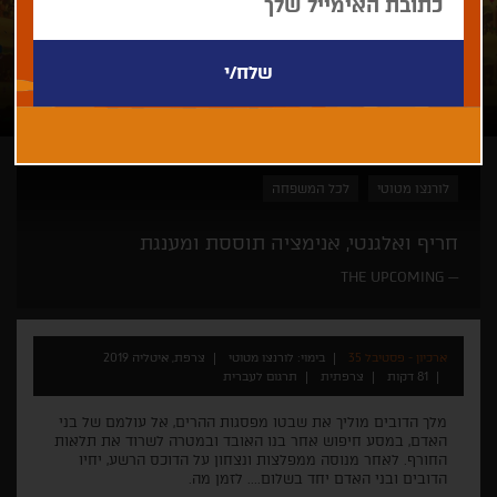
לורנצו מטוטי
לכל המשפחה
חריף ואלגנטי, אנימציה תוססת ומענגת
THE UPCOMING
ארכיון - פסטיבל 35
בימוי: לורנצו מטוטי
צרפת, איטליה 2019
81 דקות
צרפתית
תרגום לעברית
מלך הדובים מוליך את שבטו מפסגות ההרים, אל עולמם של בני
האדם, במסע חיפוש אחר בנו האובד ובמטרה לשרוד את תלאות
החורף. לאחר מנוסה ממפלצות ונצחון על הדוכס הרשע, יחיו
הדובים ובני האדם יחד בשלום.... לזמן מה.