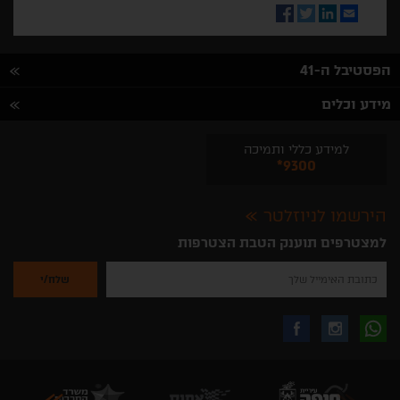
Facebook
Twitter
LinkedIn
Email
הפסטיבל ה-41
מידע וכלים
למידע כללי ותמיכה
*9300
הירשמו לניוזלטר
למצטרפים תוענק הטבת הצטרפות
נא
להזין
את
כתובת
האימייל
לקבלת
עקבו
עקבו
שלך
להרשמה
לקבלת
עידכונים
אחרינו
אחרינו
ניוזלטרים
מהאתר
בווצאפ
באינסטגרם
בפייסבוק