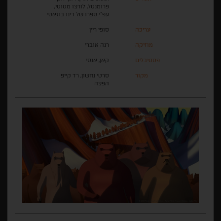
פרומנטל, לורצו מטוטי,
עפ"י ספרו של דינו בוזאטי
עריכה
סופי ריין
מוזיקה
רנה אוברי
פסטיבלים
קאן, אנסי
מקור
סרטי נחשון, רד קייפ
הפצה