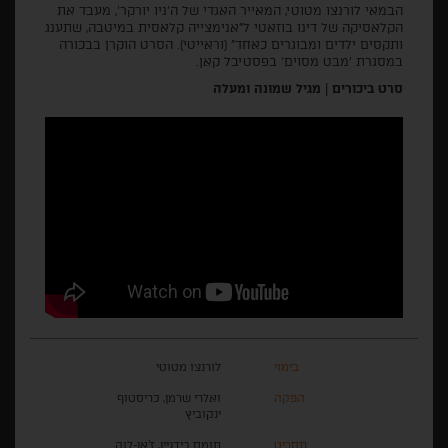
הבמאי לורנצו מטוטי, המאייר האגדי של ה'ניו יורקר', מעבד את
הקלאסיקה של דינו בוזאטי ל״אנימצייה קלאסית במיטבה, שתענג
ותקסים ילדים ומבוגרים כאחד״ (וראייטי). הסרט הוקרן בבכורה
במסגרת 'מבט מסוים' בפסטיבל קאן.
סרט ביכורים
|
מגיל שמונה ומעלה
בימוי
לורנצו מטוטי
הפקה
ואלרי שרמן, כריסטוף
ינקוביץ
תסריט
תומס בידגיין, ז'אן-לוק