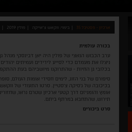
ארכיון - פסטיבל 35
בימוי: ווקאש צ'אייקה
פולין 2019
בכורה עולמית
ערב הכבוש הנאצי של פולין היה יאן ז'בינסקי מנהל גן
ניצלו את מעמדם כדי לסייע לידידים ועמיתים יהודי
בכלובי גן החיות - שהתרוקנו מיושביהם בעת ההתקפות
סיפורם של בני הזוג, לימים חסידי אומות העולם, סופ
בכיכובה של ג'סיקה צ'סטיין. סרטו התעודי של ווקא
אומץ והומניזם דרך קטעי ארכיון שטרם נראו, שחזורי
תירוש, שהתחבא במרתף ביתם.
סרט ביכורים