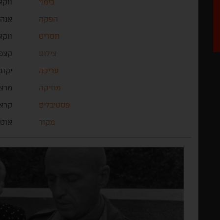
בימוי
ווקא
הפקה
אנה 
תסריט
ווקא
צילום
קצפר
עריכה
יקוב
מוזיקה
מרצי
פסטיבלים
קרא
מקור
אוטו