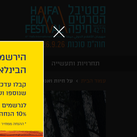
הירשמו
תחרויות ותעשייה
מידע כללי
הבינלא
עמוד הבית
על חיות ואנשים
קבלו עדכו
שנוספו ועו
לנרשמים 
10% הנחה ברכישת 2 כרטיסים לסרטי הפסטיבל .
* ההנחה ממחיר כ