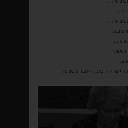
ש צ'אייקה
ורדה
ש צ'אייקה
 צ'ובאק
 פיאטק
ן מסצקי
קוב
גרף קרול ווז'בינסקי / נובה איביצ'נה