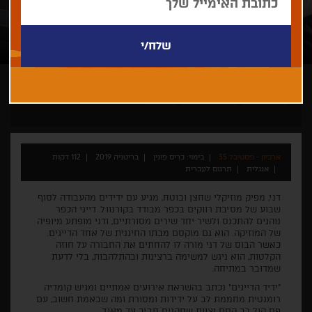
כריס פוגין
קולנוע בריטי
גאלה
ארכיון - פסטיבל 35
בימוי: כריס פוגין
בריטניה 2019
112 דקות
אנגלית
תרגום לעברית
דני, מפיק מוזיקלי שחצן ובוטח, מגיע עם ידידים מהעבודה לסוף
שבוע של מסיבת רווקים בכפר מבודד בקורנוול. דייגי הכפר
נוהגים להתכנס ולשיר יחד שירים מסורתיים, ודני מופתע מיופיה
של המוזיקה. הוא גם מוקסם מבתו החיננית של אחד הדייגים.
כאשר הבוס של דני מורה לו להחתים את החבורה על חוזה
הקלטות, הוא ניגש למשימה ברצינות ובהתלהבות, בלי לדעת
שמדובר במתיחה.
"ידיד הדייגים" נכתב בהשראת אירועים אמתיים ומגיש קומדיה
רומנטית מחממת לב על ידידות ומסורת ומה שבאמת חשוב, עם
פס קול רב קסם וצוות שחקנים חביב עד מאוד.