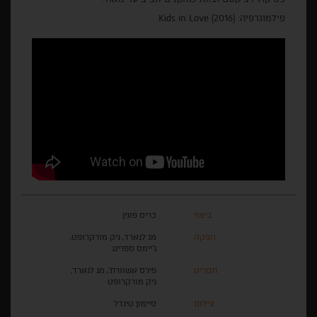
פילמוגרפיה: Kids in Love (2016)
בימוי
כריס פוגין
הפקה
מג לנארד, ניק מורקרופט,
ג'יימס ספרינג
תסריט
פירס אשוורת', מג לנארד,
ניק מורקרופט
צילום
סיימון טינדל