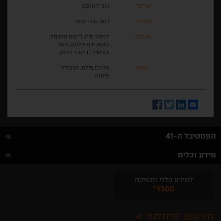
עריכה
ג'וני דאוקס
מוזיקה
רופרט כריסטי
משחק
דניאל מייז, ג'יימס פיורפוי,
טאפנס מידלטון, נואל
קלארק, דייוויד היימן
מקור
פורום פילם, הרצליה
פיתוח
Facebook
Twitter
LinkedIn
Email
הפסטיבל ה-41
מידע וכלים
למידע כללי ותמיכה
*9300
הירשמו לניוזלטר