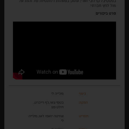
בפסטיבל קרלובי וארי, עוסק בשאלות רלוונטיות של זהות אל
מול לחץ חברתי.
סרט ביכורים
בימוי
מיג'ייה לי
הפקה
בטסי צאי, ג'ף רייכרט,
ויולט פנג
תסריט
אוויטה יואפו ז'או, מיג'ייה
לי