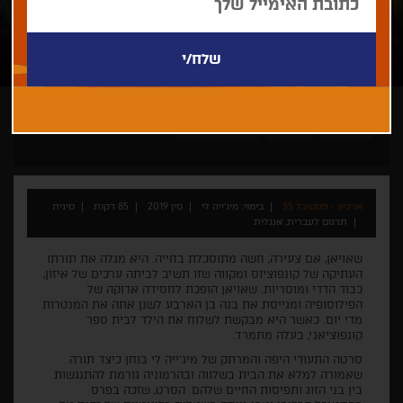
מיג'ייה לי
תיעודי
מעבר לכל דמיון
ארכיון - פסטיבל 35
בימוי: מיג'ייה לי
סין 2019
85 דקות
סינית
תרגום לעברית, אנגלית
שאויאן, אם צעירה, חשה מתוסכלת בחייה. היא מגלה את תורתו
העתיקה של קונפוציוס ומקווה שזו תשיב לביתה ערכים של איזון,
כבוד הדדי ומוסריות. שאויאן הופכת לחסידה אדוקה של
הפילוסופיה ומגייסת את בנה בן הארבע לשנן אתה את המנטרות
מדי יום. כאשר היא מבקשת לשלוח את הילד לבית ספר
קונפוציאני, בעלה מתמרד.
סרטה התעודי היפה והמרתק של מיג'ייה לי בוחן כיצד תורה
שאמורה למלא את הבית בשלווה ובהרמוניה גורמת להתנגשות
בין בני הזוג ותפיסות החיים שלהם. הסרט, שזכה בפרס